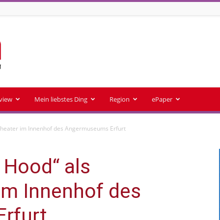
rview
Mein liebstes Ding
Region
ePaper
theater im Innenhof des Angermuseums Erfurt
n Hood“ als
m Innenhof des
rfurt