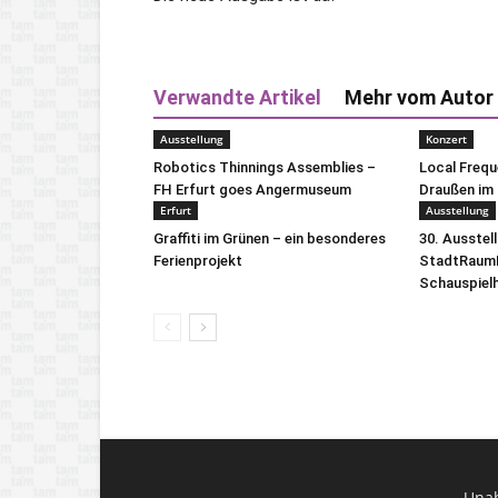
Verwandte Artikel
Mehr vom Autor
Ausstellung
Konzert
Robotics Thinnings Assemblies –
Local Freq
FH Erfurt goes Angermuseum
Draußen im 
Erfurt
Ausstellung
Graffiti im Grünen – ein besonderes
30. Ausstel
Ferienprojekt
StadtRaumB
Schauspiel
Unab