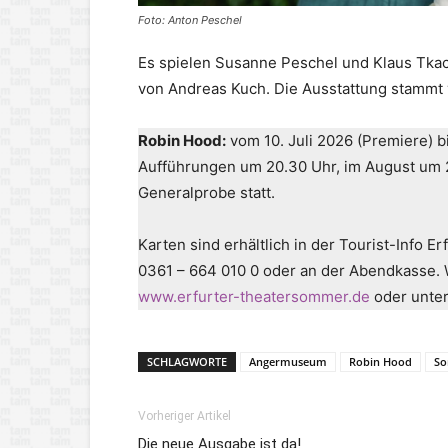
Foto: Anton Peschel
Es spielen Susanne Peschel und Klaus Tkac
von Andreas Kuch. Die Ausstattung stammt 
Robin Hood:
vom 10. Juli 2026 (Premiere) bi
Aufführungen um 20.30 Uhr, im August um 20 
Generalprobe statt.
Karten sind erhältlich in der Tourist-Info 
0361 – 664 010 0 oder an der Abendkasse. W
www.erfurter-theatersommer.de
oder unte
SCHLAGWORTE
Angermuseum
Robin Hood
So
Vorheriger Artikel
Die neue Ausgabe ist da!