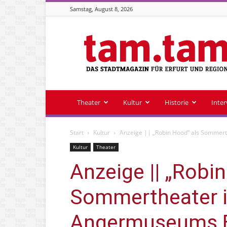
Samstag, August 8, 2026
Stadtmagazin
tam.tam
Theater
Kultur
Historie
Inte
Start
Kultur
Anzeige || „Robin Hood“ als Sommer
Kultur
Theater
Anzeige || „Robi
Sommertheater i
Angermuseums E