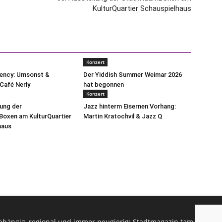
KulturQuartier Schauspielhaus
Konzert
uency: Umsonst &
Der Yiddish Summer Weimar 2026
Café Nerly
hat begonnen
Konzert
lung der
Jazz hinterm Eisernen Vorhang:
oxen am KulturQuartier
Martin Kratochvil & Jazz Q
haus
hängig, regional und immer neugierig: Stadtmagazin tam.tam infor