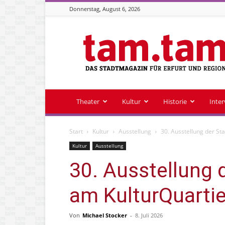
Donnerstag, August 6, 2026
Stadtmagazin
tam.tam
Theater
Kultur
Historie
Inte
Start
Kultur
Ausstellung
30. Ausstellung der S
Kultur
Ausstellung
30. Ausstellung
am KulturQuarti
Von
Michael Stocker
-
8. Juli 2026