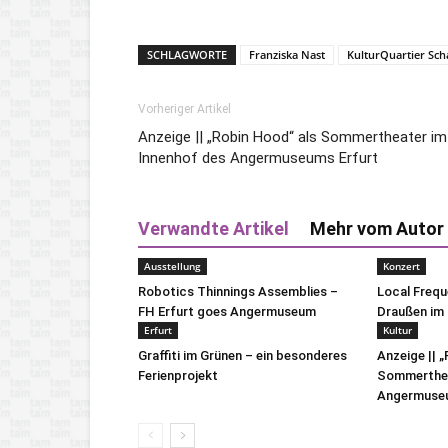
SCHLAGWORTE
Franziska Nast
KulturQuartier Sch
Vorheriger Artikel
Anzeige || „Robin Hood“ als Sommertheater im
Innenhof des Angermuseums Erfurt
Verwandte Artikel
Mehr vom Autor
Ausstellung
Konzert
Robotics Thinnings Assemblies –
Local Freq
FH Erfurt goes Angermuseum
Draußen im 
Erfurt
Kultur
Graffiti im Grünen – ein besonderes
Anzeige || 
Ferienprojekt
Sommerthea
Angermuseu