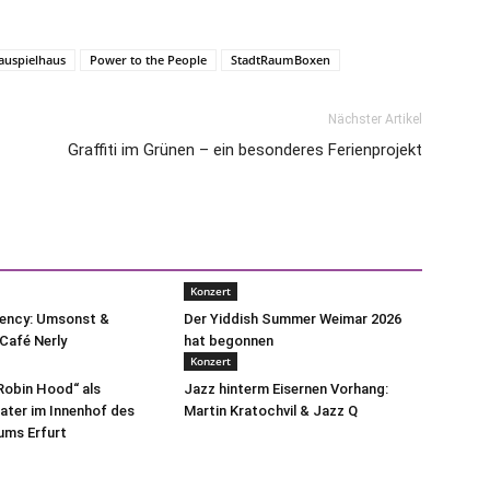
auspielhaus
Power to the People
StadtRaumBoxen
Nächster Artikel
Graffiti im Grünen – ein besonderes Ferienprojekt
Konzert
uency: Umsonst &
Der Yiddish Summer Weimar 2026
Café Nerly
hat begonnen
Konzert
„Robin Hood“ als
Jazz hinterm Eisernen Vorhang:
ter im Innenhof des
Martin Kratochvil & Jazz Q
ms Erfurt