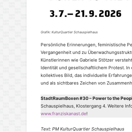
Grafik: KulturQuartier Schauspielhaus
Persönliche Erinnerungen, feministische 
Vergangenheit und zu Überwachungsstrukturen
Künstlerinnen wie Gabriele Stötzer versteht
Identität und gesellschaftlichem Protest. I
kollektives Bild, das individuelle Erfahrun
und als sichtbares Zeichen von Zusammenha
StadtRaumBoxen #30 – Power to the Peopl
Schauspielhaus, Klostergang 4. Weitere Info
www.franziskanast.de
!
Text: PM KulturQuartier Schauspielhaus