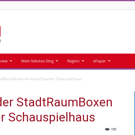
rview
Mein liebstes Ding
Region
ePaper
tadtRaumBoxen am KulturQuartier Schauspielhaus
 der StadtRaumBoxen
er Schauspielhaus
195