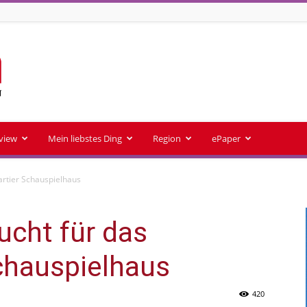
rview
Mein liebstes Ding
Region
ePaper
artier Schauspielhaus
ucht für das
chauspielhaus
420