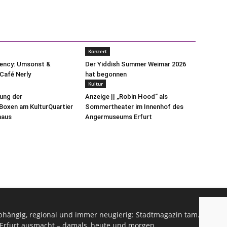
Konzert
uency: Umsonst &
Der Yiddish Summer Weimar 2026
Café Nerly
hat begonnen
Kultur
lung der
Anzeige || „Robin Hood“ als
oxen am KulturQuartier
Sommertheater im Innenhof des
haus
Angermuseums Erfurt
hängig, regional und immer neugierig: Stadtmagazin tam.tam infor
Erfurt ausmacht – damals, heute und morgen.