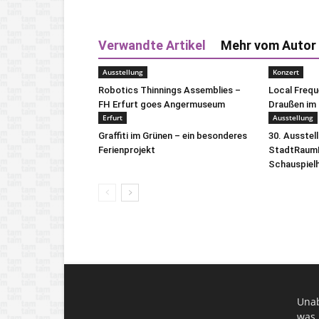
Verwandte Artikel
Mehr vom Autor
Ausstellung
Konzert
Robotics Thinnings Assemblies –
Local Freq
FH Erfurt goes Angermuseum
Draußen im 
Erfurt
Ausstellung
Graffiti im Grünen – ein besonderes
30. Ausstel
Ferienprojekt
StadtRaumB
Schauspiel
Unab
was 