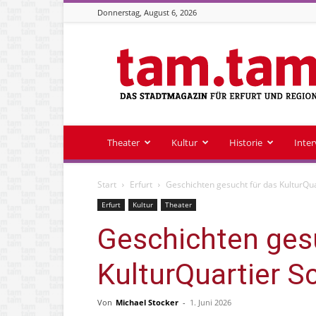
Donnerstag, August 6, 2026
Stadtmagazin
tam.tam
Theater
Kultur
Historie
Inte
Start
Erfurt
Geschichten gesucht für das KulturQu
Erfurt
Kultur
Theater
Geschichten ges
KulturQuartier S
Von
Michael Stocker
-
1. Juni 2026