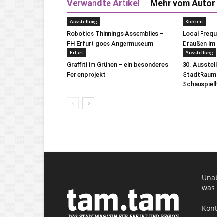
Verwandte Artikel
Mehr vom Autor
Ausstellung
Konzert
Robotics Thinnings Assemblies –
Local Freq
FH Erfurt goes Angermuseum
Draußen im 
Erfurt
Ausstellung
Graffiti im Grünen – ein besonderes
30. Ausstel
Ferienprojekt
StadtRaumB
Schauspiel
Unab
was 
Kont