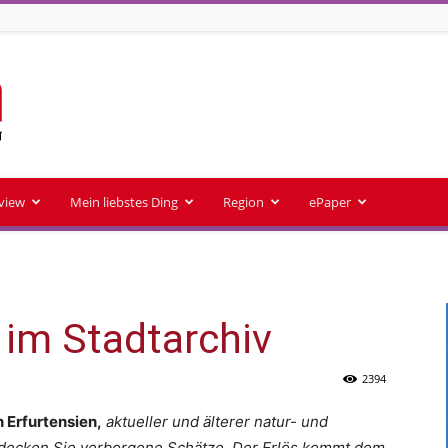
rview
Mein liebstes Ding
Region
ePaper
 im Stadtarchiv
2394
n Erfurtensien,
aktueller und älterer natur- und
ntdecken Sie verborgene Schätze. Der Erlös kommt dem