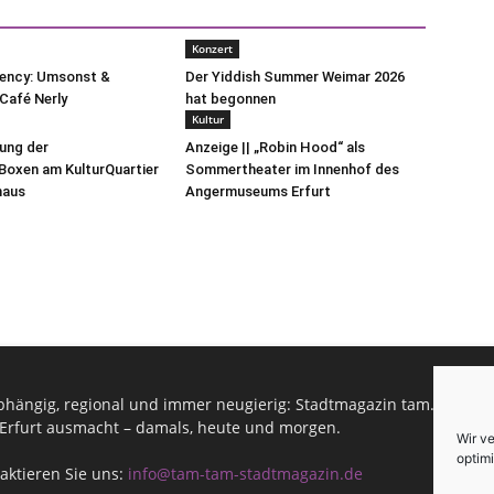
Konzert
uency: Umsonst &
Der Yiddish Summer Weimar 2026
Café Nerly
hat begonnen
Kultur
lung der
Anzeige || „Robin Hood“ als
oxen am KulturQuartier
Sommertheater im Innenhof des
haus
Angermuseums Erfurt
hängig, regional und immer neugierig: Stadtmagazin tam.tam infor
Erfurt ausmacht – damals, heute und morgen.
Wir v
optimi
aktieren Sie uns:
info@tam-tam-stadtmagazin.de