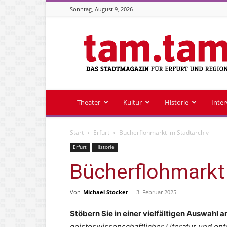
Sonntag, August 9, 2026
Stadtmagazin
tam.tam
Theater
Kultur
Historie
Inte
Start
Erfurt
Bücherflohmarkt im Stadtarchiv
Erfurt
Historie
Bücherflohmarkt
Von
Michael Stocker
-
3. Februar 2025
Stöbern Sie in einer vielfältigen Auswahl a
geisteswissenschaftlicher Literatur und e