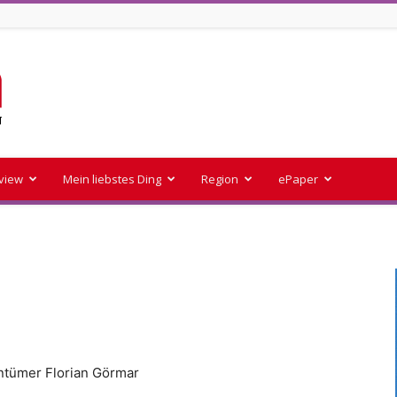
rview
Mein liebstes Ding
Region
ePaper
ntümer Florian Görmar