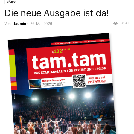
ePaper
Die neue Ausgabe ist da!
10941
Von
ttadmin
-
26. Mai 2026