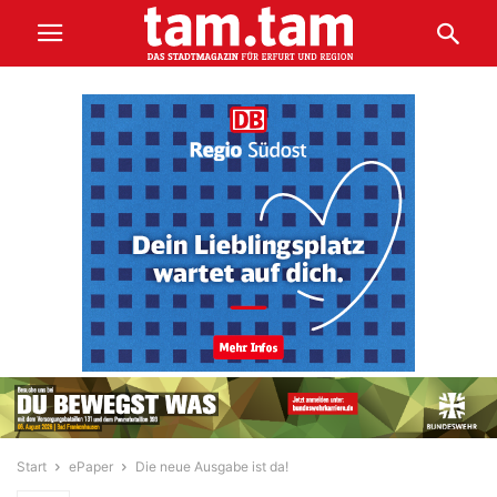
Start
ePaper
Die neue Ausgabe ist da!