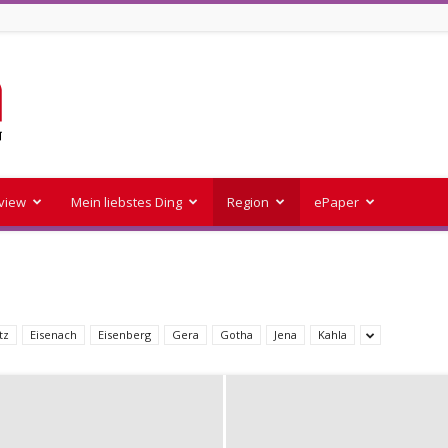
rview
Mein liebstes Ding
Region
ePaper
tz
Eisenach
Eisenberg
Gera
Gotha
Jena
Kahla