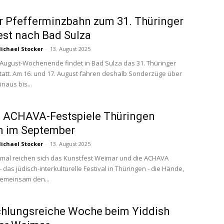
r Pfefferminzbahn zum 31. Thüringer
st nach Bad Sulza
ichael Stocker
-
13. August 2025
 August-Wochenende findet in Bad Sulza das 31. Thüringer
tatt. Am 16. und 17. August fahren deshalb Sonderzüge über
inaus bis...
. ACHAVA-Festspiele Thüringen
n im September
ichael Stocker
-
13. August 2025
mal reichen sich das Kunstfest Weimar und die ACHAVA
- das jüdisch-interkulturelle Festival in Thüringen - die Hände,
emeinsam den...
hlungsreiche Woche beim Yiddish