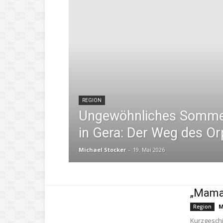
REGION
Ungewöhnliches Somme
in Gera: Der Weg des O
Michael Stocker
-
19. Mai 2026
„Mama 
M
Region
Kurzgeschi