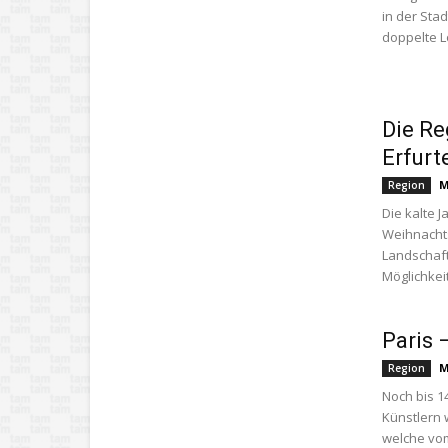
in der Sta
doppelte Lo
Die Re
Erfurt
M
Region
Die kalte 
Weihnacht
Landschaft
Möglichkeit
Paris 
M
Region
Noch bis 1
Künstlern 
welche vom