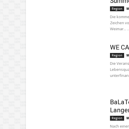
Summe
M
Region
Die komme
Zeichen vo
Weimar... …
WE CA
M
Region
Die Verans
Lebensqual
unterfinanz
BaLaT
Langen
M
Region
Nach einer