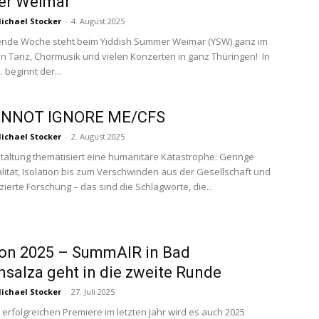
r Weimar
ichael Stocker
-
4. August 2025
nde Woche steht beim Yiddish Summer Weimar (YSW) ganz im
n Tanz, Chormusik und vielen Konzerten in ganz Thüringen! In
 beginnt der...
NNOT IGNORE ME/CFS
ichael Stocker
-
2. August 2025
taltung thematisiert eine humanitäre Katastrophe: Geringe
ität, Isolation bis zum Verschwinden aus der Gesellschaft und
ierte Forschung – das sind die Schlagworte, die...
on 2025 – SummAIR in Bad
salza geht in die zweite Runde
ichael Stocker
-
27. Juli 2025
 erfolgreichen Premiere im letzten Jahr wird es auch 2025