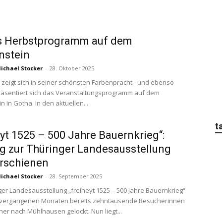
s Herbstprogramm auf dem
nstein
ichael Stocker
-
28. Oktober 2025
 zeigt sich in seiner schönsten Farbenpracht - und ebenso
 präsentiert sich das Veranstaltungsprogramm auf dem
n in Gotha. In den aktuellen...
t
eyt 1525 – 500 Jahre Bauernkrieg“:
g zur Thüringer Landesausstellung
rschienen
ichael Stocker
-
28. September 2025
ger Landesausstellung „freiheyt 1525 – 500 Jahre Bauernkrieg“
n vergangenen Monaten bereits zehntausende Besucherinnen
er nach Mühlhausen gelockt. Nun liegt...