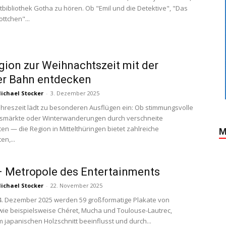
dtbibliothek Gotha zu hören. Ob "Emil und die Detektive", "Das
ttchen"...
gion zur Weihnachtszeit mit der
er Bahn entdecken
ichael Stocker
-
3. Dezember 2025
Jahreszeit lädt zu besonderen Ausflügen ein: Ob stimmungsvolle
smärkte oder Winterwanderungen durch verschneite
en — die Region in Mittelthüringen bietet zahlreiche
M
en,...
– Metropole des Entertainments
ichael Stocker
-
22. November 2025
4. Dezember 2025 werden 59 großformatige Plakate von
wie beispielsweise Chéret, Mucha und Toulouse-Lautrec,
 japanischen Holzschnitt beeinflusst und durch...