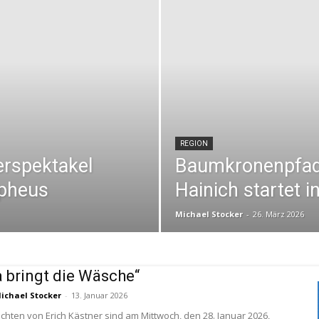
REGION
rspektakel
Baumkronenpfad 
rpheus
Hainich startet i
Michael Stocker
-
26. März 2026
bringt die Wäsche“
ichael Stocker
-
13. Januar 2026
chten von Erich Kästner sind am Mittwoch, den 28. Januar 2026,