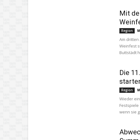
Mit de
Weinfe
M
Region
Am dritten
Weinfest s
Buttstädt h
Die 11
starte
M
Region
Wieder ein
Festspiele 
wenn sie g
Abwec