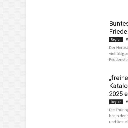
Bunte
Friede
M
Region
Der Herbst
vielfältig
Friedenstei
„freih
Katalo
2025 e
M
Region
Die Thürin
hat in de
und Besuch