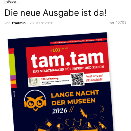
ePaper
Die neue Ausgabe ist da!
10703
Von
ttadmin
-
28. März 2026