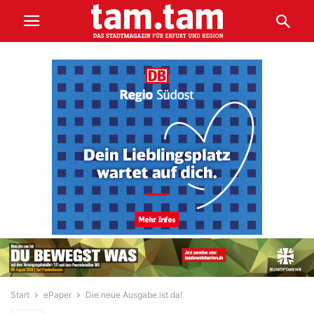
Start
ePaper
Die neue Ausgabe ist da!