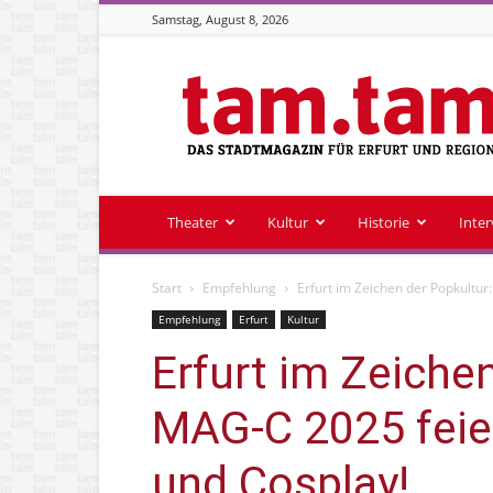
Samstag, August 8, 2026
Stadtmagazin
tam.tam
Theater
Kultur
Historie
Inte
Start
Empfehlung
Erfurt im Zeichen der Popkultu
Empfehlung
Erfurt
Kultur
Erfurt im Zeiche
MAG-C 2025 feie
und Cosplay!