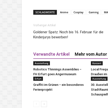
SCHLAGWORTE
Anime
Cosplay
Gaming
MA
Vorheriger Artikel
Goldener Spatz: Noch bis 16. Februar für die
Kinderjurys bewerben!
Verwandte Artikel
Mehr vom Autor
Ausstellung
Konzert
Robotics Thinnings Assemblies –
Local Freq
FH Erfurt goes Angermuseum
Draußen im 
Erfurt
Ausstellung
Graffiti im Grünen – ein besonderes
30. Ausstel
Ferienprojekt
StadtRaumB
Schauspiel