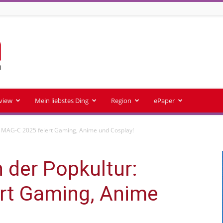
rview
Mein liebstes Ding
Region
ePaper
r: MAG-C 2025 feiert Gaming, Anime und Cosplay!
n der Popkultur:
rt Gaming, Anime