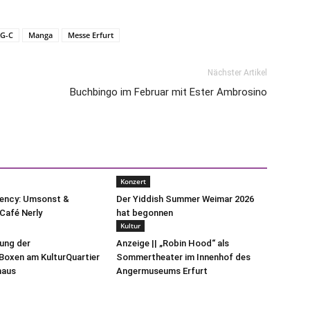
G-C
Manga
Messe Erfurt
Nächster Artikel
Buchbingo im Februar mit Ester Ambrosino
Konzert
uency: Umsonst &
Der Yiddish Summer Weimar 2026
Café Nerly
hat begonnen
Kultur
lung der
Anzeige || „Robin Hood“ als
oxen am KulturQuartier
Sommertheater im Innenhof des
haus
Angermuseums Erfurt