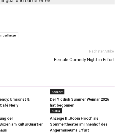
lingual und barrierefrei!
ntralheize
Nächster Artikel
Female Comedy Night in Erfurt
Konzert
uency: Umsonst &
Der Yiddish Summer Weimar 2026
Café Nerly
hat begonnen
Kultur
lung der
Anzeige || „Robin Hood“ als
oxen am KulturQuartier
Sommertheater im Innenhof des
haus
Angermuseums Erfurt