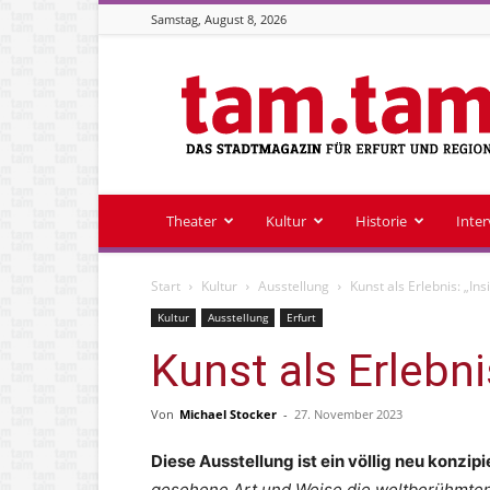
Samstag, August 8, 2026
Stadtmagazin
tam.tam
Theater
Kultur
Historie
Inte
Start
Kultur
Ausstellung
Kunst als Erlebnis: „In
Kultur
Ausstellung
Erfurt
Kunst als Erlebni
Von
Michael Stocker
-
27. November 2023
Diese Ausstellung ist ein völlig neu konzi
gesehene Art und Weise die weltberühmten