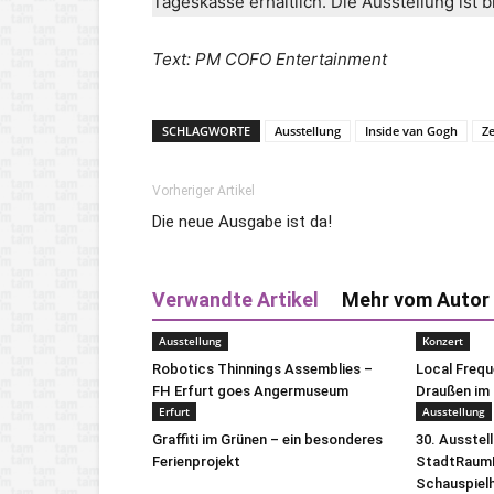
Tageskasse erhältlich. Die Ausstellung ist bi
Text: PM COFO Entertainment
SCHLAGWORTE
Ausstellung
Inside van Gogh
Ze
Vorheriger Artikel
Die neue Ausgabe ist da!
Verwandte Artikel
Mehr vom Autor
Ausstellung
Konzert
Robotics Thinnings Assemblies –
Local Freq
FH Erfurt goes Angermuseum
Draußen im 
Erfurt
Ausstellung
Graffiti im Grünen – ein besonderes
30. Ausstel
Ferienprojekt
StadtRaumB
Schauspiel