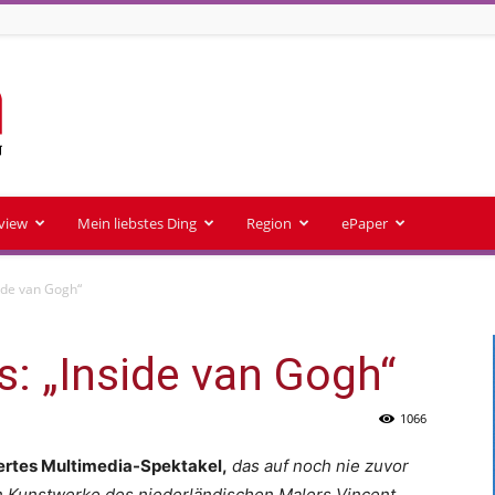
rview
Mein liebstes Ding
Region
ePaper
side van Gogh“
s: „Inside van Gogh“
1066
piertes Multimedia-Spektakel,
das auf noch nie zuvor
 Kunstwerke des niederländischen Malers Vincent