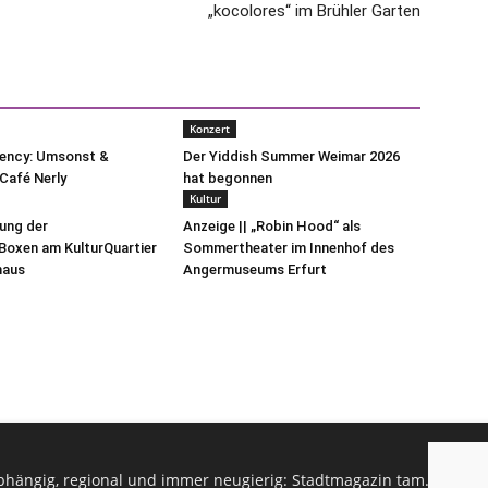
„kocolores“ im Brühler Garten
Konzert
uency: Umsonst &
Der Yiddish Summer Weimar 2026
Café Nerly
hat begonnen
Kultur
lung der
Anzeige || „Robin Hood“ als
oxen am KulturQuartier
Sommertheater im Innenhof des
haus
Angermuseums Erfurt
hängig, regional und immer neugierig: Stadtmagazin tam.tam infor