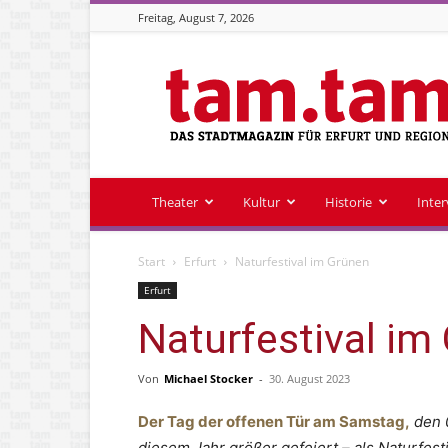
Freitag, August 7, 2026
Stadtmagazin
tam.tam
Theater
Kultur
Historie
Inte
Start
Erfurt
Naturfestival im Grünen
Erfurt
Naturfestival im
Von
Michael Stocker
-
30. August 2023
Der Tag der offenen Tür am Samstag,
den 0
diesem Jahr größer gefeiert – als Naturfes