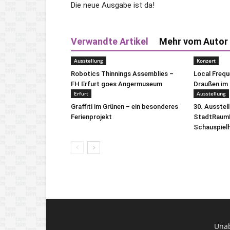
Die neue Ausgabe ist da!
Verwandte Artikel
Mehr vom Autor
Ausstellung
Konzert
Robotics Thinnings Assemblies –
Local Freq
FH Erfurt goes Angermuseum
Draußen im 
Erfurt
Ausstellung
Graffiti im Grünen – ein besonderes
30. Ausstel
Ferienprojekt
StadtRaumB
Schauspiel
Unab