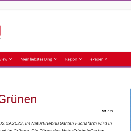
rview
Mein liebstes Ding
Region
ePaper
 Grünen
879
2.09.2023, im NaturErlebnisGarten Fuchsfarm wird in
tival im Grünen. Die Türen des NaturErlebnisGarten