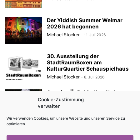
Der Yiddish Summer Weimar
2026 hat begonnen
Michael Stocker
-
11. Juli 2026
30. Ausstellung der
StadtRaumBoxen am
KulturQuartier Schauspielhaus
Michael Stocker
-
8. Juli 2026
Anzeige || „Robin Hood“ als
Sommertheater im Innenhof des
Cookie-Zustimmung
Angermuseums Erfurt
verwalten
Michael Stocker
-
6. Juli 2026
Wir verwenden Cookies, um unsere Website und unseren Service zu
optimieren.
Jazz hinterm Eisernen Vorhang:
Martin Kratochvil & Jazz Q