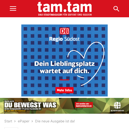
Start
ePaper
Die neue Ausgabe ist da!