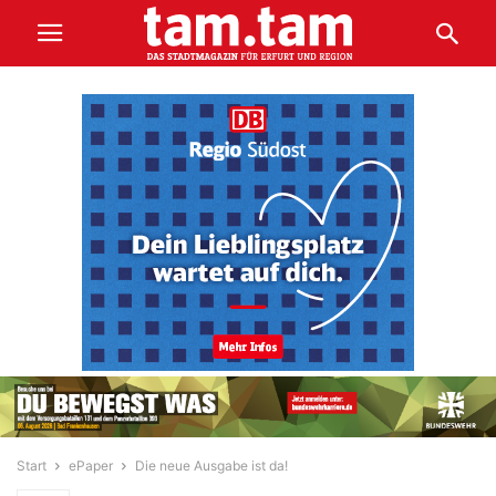
Start
ePaper
Die neue Ausgabe ist da!