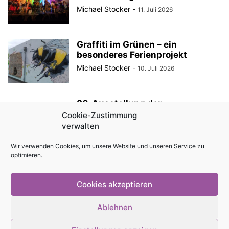
Michael Stocker
-
11. Juli 2026
Graffiti im Grünen – ein
besonderes Ferienprojekt
Michael Stocker
-
10. Juli 2026
30. Ausstellung der
StadtRaumBoxen am
Cookie-Zustimmung
KulturQuartier Schauspielhaus
verwalten
Michael Stocker
-
8. Juli 2026
Wir verwenden Cookies, um unsere Website und unseren Service zu
optimieren.
Anzeige || „Robin Hood“ als
Sommertheater im Innenhof des
Angermuseums Erfurt
Cookies akzeptieren
Michael Stocker
-
6. Juli 2026
Ablehnen