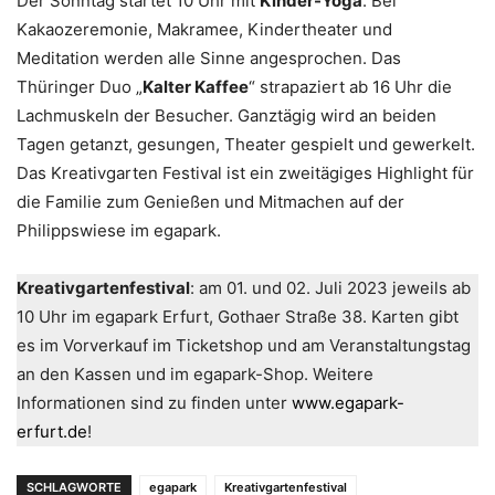
Der Sonntag startet 10 Uhr mit
Kinder-Yoga
. Bei
Kakaozeremonie, Makramee, Kindertheater und
Meditation werden alle Sinne angesprochen. Das
Thüringer Duo „
Kalter Kaffee
“ strapaziert ab 16 Uhr die
Lachmuskeln der Besucher. Ganztägig wird an beiden
Tagen getanzt, gesungen, Theater gespielt und gewerkelt.
Das Kreativgarten Festival ist ein zweitägiges Highlight für
die Familie zum Genießen und Mitmachen auf der
Philippswiese im egapark.
Kreativgartenfestival
: am 01. und 02. Juli 2023 jeweils ab
10 Uhr im egapark Erfurt, Gothaer Straße 38. Karten gibt
es im Vorverkauf im Ticketshop und am Veranstaltungstag
an den Kassen und im egapark-Shop. Weitere
Informationen sind zu finden unter
www.egapark-
erfurt.de
!
SCHLAGWORTE
egapark
Kreativgartenfestival