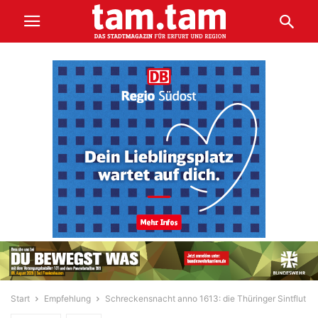
Start
Empfehlung
Schreckensnacht anno 1613: die Thüringer Sintflut