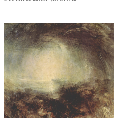
——————-