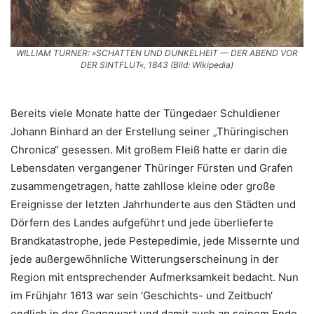
WILLIAM TURNER: »SCHATTEN UND DUNKELHEIT — DER ABEND VOR
DER SINTFLUT«, 1843 (Bild: Wikipedia)
Bereits viele Monate hatte der Tüngedaer Schuldiener
Johann Binhard an der Erstellung seiner „Thüringischen
Chronica“ gesessen. Mit großem Fleiß hatte er darin die
Lebensdaten vergangener Thüringer Fürsten und Grafen
zusammengetragen, hatte zahllose kleine oder große
Ereignisse der letzten Jahrhunderte aus den Städten und
Dörfern des Landes aufgeführt und jede überlieferte
Brandkatastrophe, jede Pestepedimie, jede Missernte und
jede außergewöhnliche Witterungserscheinung in der
Region mit entsprechender Aufmerksamkeit bedacht. Nun
im Frühjahr 1613 war sein ‘Geschichts- und Zeitbuch‘
endlich in der Gegenwart und damit auch an seinem Ende