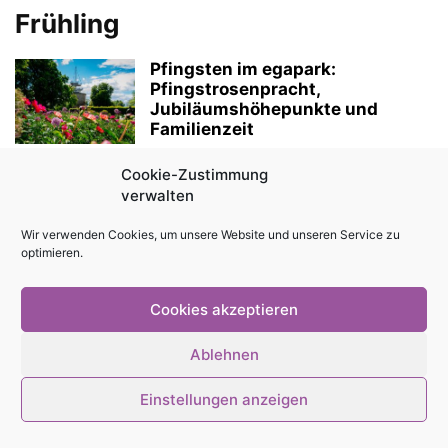
Frühling
Pfingsten im egapark:
Pfingstrosenpracht,
Jubiläumshöhepunkte und
Familienzeit
Michael Stocker
-
22. Mai 2026
Cookie-Zustimmung
verwalten
Start in den Mai im egapark
Michael Stocker
-
27. April 2025
Wir verwenden Cookies, um unsere Website und unseren Service zu
optimieren.
Cookies akzeptieren
© Stadtmagazin tam.tam 2026
Ablehnen
Einstellungen anzeigen