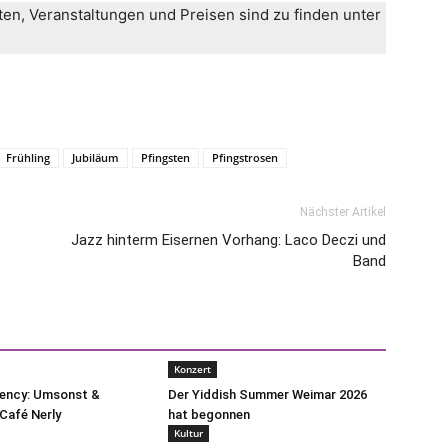
ten, Veranstaltungen und Preisen sind zu finden unter
Frühling
Jubiläum
Pfingsten
Pfingstrosen
Nächster Artikel
Jazz hinterm Eisernen Vorhang: Laco Deczi und
Band
Konzert
uency: Umsonst &
Der Yiddish Summer Weimar 2026
Café Nerly
hat begonnen
Kultur