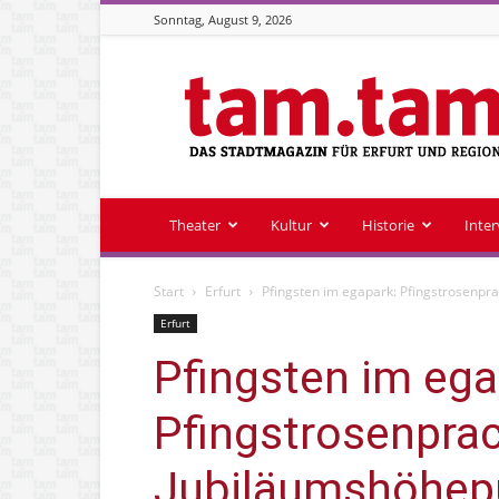
Sonntag, August 9, 2026
Stadtmagazin
tam.tam
Theater
Kultur
Historie
Inte
Start
Erfurt
Pfingsten im egapark: Pfingstrosenpr
Erfurt
Pfingsten im ega
Pfingstrosenprac
Jubiläumshöhep