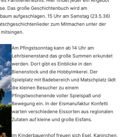
s Familienerlebnis. Hier findet jeder ein Angebot
se. Das große Geschichtenbuch wird am
baum aufgeschlagen. 15 Uhr am Samstag (23.5.36)
atschgeschichtenlieder zum Mitmachen unter der
 mitsingen.
Am Pfingstsonntag kann ab 14 Uhr am
Lehrbienenstand das große Summen erkundet
werden. Dort gibt es Einblicke in den
Bienenstock und die Hobbyimkerei. Der
Spielplatz mit Badebereich und Matschplatz lädt
die kleinen Besucher zu einem
Pfingstwochenende voller Spielspaß und
Bewegung ein. In der Eismanufaktur Konfetti
warten verschiedene Eissorten aus regionalen
Zutaten auf kleine und große Eisfans.
Im Kinderbauernhof freuen sich Esel, Kaninchen,