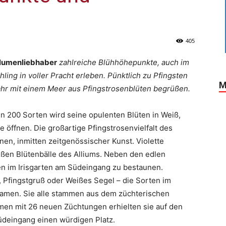
405
 Blumenliebhaber
zahlreiche Blühhöhepunkte, auch im
ling in voller Pracht erleben. Pünktlich zu Pfingsten
M
ahr mit einem Meer aus Pfingstrosenblüten begrüßen.
in 200 Sorten wird seine opulenten Blüten in Weiß,
öffnen. Die großartige Pfingstrosenvielfalt des
nen, inmitten zeitgenössischer Kunst. Violette
oßen Blütenbälle des Alliums. Neben den edlen
ten im Irisgarten am Südeingang zu bestaunen.
Pfingstgruß oder Weißes Segel – die Sorten im
 Namen. Sie alle stammen aus dem züchterischen
men mit 26 neuen Züchtungen erhielten sie auf den
deingang einen würdigen Platz.