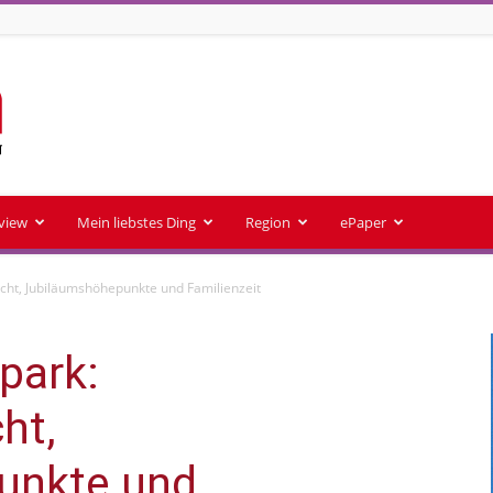
rview
Mein liebstes Ding
Region
ePaper
acht, Jubiläumshöhepunkte und Familienzeit
park:
ht,
unkte und