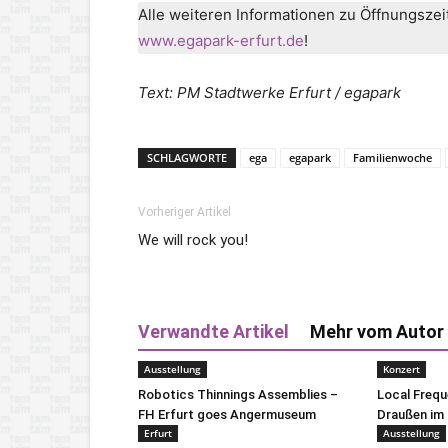
Alle weiteren Informationen zu Öffnungszei
www.egapark-erfurt.de
!
Text: PM Stadtwerke Erfurt / egapark
SCHLAGWORTE
ega
egapark
Familienwoche
Vorheriger Artikel
We will rock you!
Verwandte Artikel
Mehr vom Autor
Ausstellung
Konzert
Robotics Thinnings Assemblies –
Local Freq
FH Erfurt goes Angermuseum
Draußen im 
Erfurt
Ausstellung