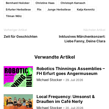
Bernhard Hoëcker
Christine Haas
Christoph Karrasch
Erfurter Herbstlese
Flix
Junge Herbstlese
Katja Kemnitz
Tilman Wölz
Vorheriger Artikel
Nächster Artikel
Zeit für Geschichten
Inklusives Märchenkonzert:
Liebe Fanny, Deine Clara
Verwandte Artikel
Robotics Thinnings Assemblies –
FH Erfurt goes Angermuseum
Michael Stocker
-
29. Juli 2026
Local Frequency: Umsonst &
Draußen im Café Nerly
Michael Stocker
-
20. Juli 2026