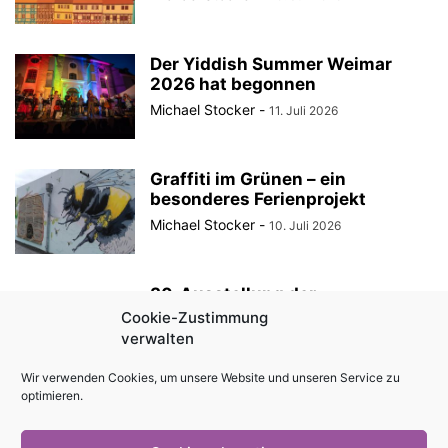
Der Yiddish Summer Weimar
2026 hat begonnen
Michael Stocker
-
11. Juli 2026
Graffiti im Grünen – ein
besonderes Ferienprojekt
Michael Stocker
-
10. Juli 2026
30. Ausstellung der
StadtRaumBoxen am
Cookie-Zustimmung
KulturQuartier Schauspielhaus
verwalten
Michael Stocker
-
8. Juli 2026
Wir verwenden Cookies, um unsere Website und unseren Service zu
optimieren.
Anzeige || „Robin Hood“ als
Sommertheater im Innenhof des