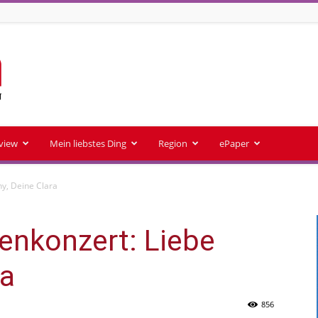
rview
Mein liebstes Ding
Region
ePaper
ny, Deine Clara
enkonzert: Liebe
ra
856