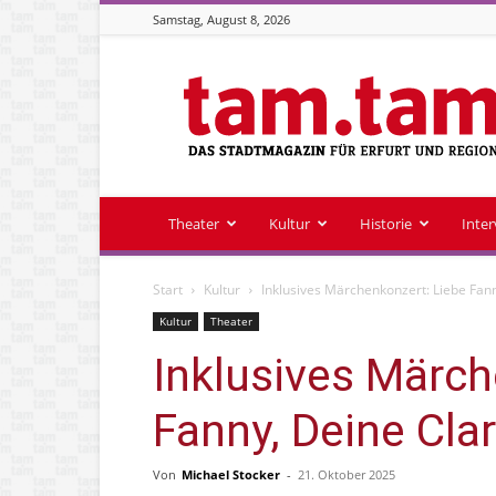
Samstag, August 8, 2026
Stadtmagazin
tam.tam
Theater
Kultur
Historie
Inte
Start
Kultur
Inklusives Märchenkonzert: Liebe Fan
Kultur
Theater
Inklusives Märch
Fanny, Deine Cla
Von
Michael Stocker
-
21. Oktober 2025