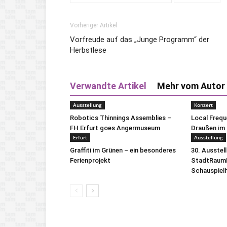
Vorheriger Artikel
Vorfreude auf das „Junge Programm“ der
Herbstlese
Verwandte Artikel
Mehr vom Autor
Ausstellung
Konzert
Robotics Thinnings Assemblies –
Local Freq
FH Erfurt goes Angermuseum
Draußen im 
Erfurt
Ausstellung
Graffiti im Grünen – ein besonderes
30. Ausstel
Ferienprojekt
StadtRaumB
Schauspiel