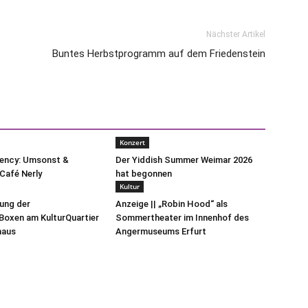
Nächster Artikel
Buntes Herbstprogramm auf dem Friedenstein
Konzert
uency: Umsonst &
Der Yiddish Summer Weimar 2026
Café Nerly
hat begonnen
Kultur
lung der
Anzeige || „Robin Hood“ als
oxen am KulturQuartier
Sommertheater im Innenhof des
haus
Angermuseums Erfurt