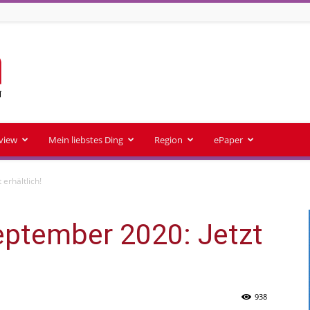
rview
Mein liebstes Ding
Region
ePaper
erhältlich!
ptember 2020: Jetzt
938