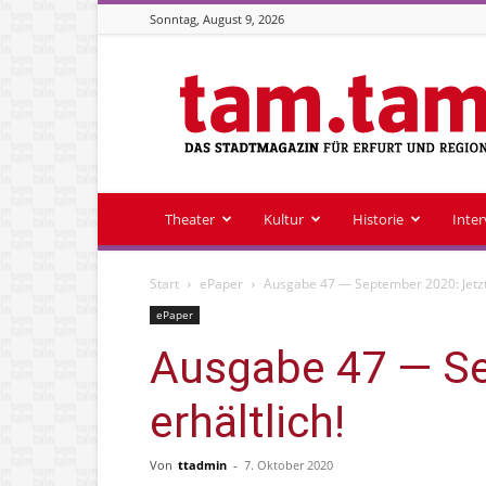
Sonntag, August 9, 2026
Stadtmagazin
tam.tam
Theater
Kultur
Historie
Inte
Start
ePaper
Ausgabe 47 — September 2020: Jetzt 
ePaper
Ausgabe 47 — Se
erhältlich!
Von
ttadmin
-
7. Oktober 2020