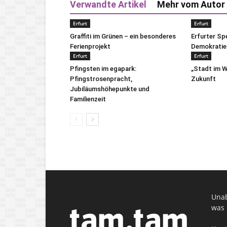
Verwandte Artikel
Mehr vom Autor
Erfurt
Erfurt
Graffiti im Grünen – ein besonderes
Erfurter S
Ferienprojekt
Demokratie
Erfurt
Erfurt
Pfingsten im egapark:
„Stadt im W
Pfingstrosenpracht,
Zukunft
Jubiläumshöhepunkte und
Familienzeit
Unab
was 