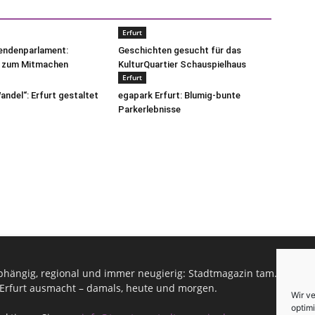
Erfurt
pendenparlament:
Geschichten gesucht für das
 zum Mitmachen
KulturQuartier Schauspielhaus
Erfurt
andel“: Erfurt gestaltet
egapark Erfurt: Blumig-bunte
Parkerlebnisse
hängig, regional und immer neugierig: Stadtmagazin tam.tam infor
Erfurt ausmacht – damals, heute und morgen.
Wir v
optimi