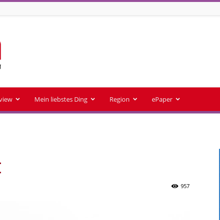
rview
Mein liebstes Ding
Region
ePaper
t
957