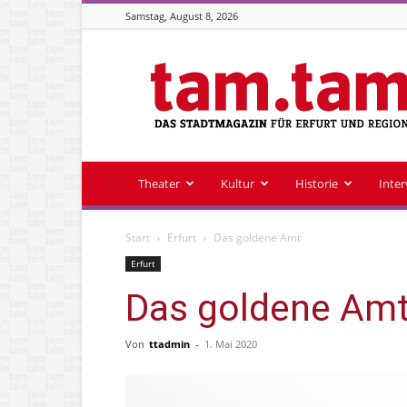
Samstag, August 8, 2026
Stadtmagazin
tam.tam
Theater
Kultur
Historie
Inte
Start
Erfurt
Das goldene Amt
Erfurt
Das goldene Am
Von
ttadmin
-
1. Mai 2020