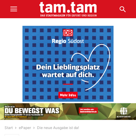
Start
ePaper
Die neue Ausgabe ist da!