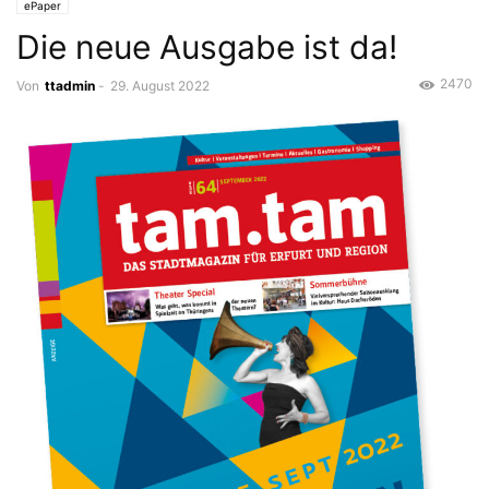
ePaper
Die neue Ausgabe ist da!
2470
Von
ttadmin
-
29. August 2022