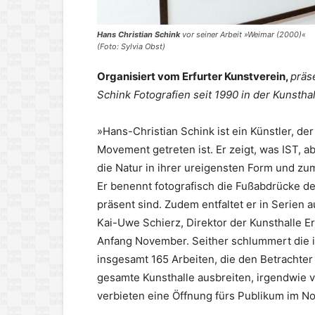
Hans Christian Schink
vor seiner Arbeit »Weimar (2000)«
(Foto: Sylvia Obst)
Organisiert vom Erfurter Kunstverein,
präs
Schink Fotografien seit 1990 in der Kunsthal
»Hans-Christian Schink ist ein Künstler, d
Movement getreten ist. Er zeigt, was IST, a
die Natur in ihrer ureigensten Form und zu
Er benennt fotografisch die Fußabdrücke de
präsent sind. Zudem entfaltet er in Serien a
Kai-Uwe Schierz, Direktor der Kunsthalle E
Anfang November. Seither schlummert die i
insgesamt 165 Arbeiten, die den Betrachter 
gesamte Kunsthalle ausbreiten, irgendwie 
verbieten eine Öffnung fürs Publikum im N