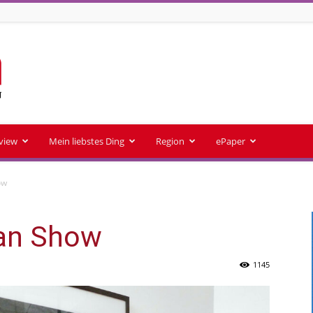
rview
Mein liebstes Ding
Region
ePaper
ow
Man Show
1145