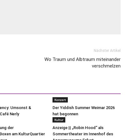
Nächster Artikel
Wo Traum und Albtraum miteinander
verschmelzen
Konzert
uency: Umsonst &
Der Yiddish Summer Weimar 2026
Café Nerly
hat begonnen
Kultur
lung der
Anzeige || „Robin Hood“ als
oxen am KulturQuartier
Sommertheater im Innenhof des