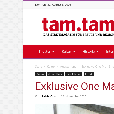
Donnerstag, August 6, 2026
Stadtmagazin
tam.tam
Theater
Kultur
Historie
Inte
Start
Kultur
Ausstellung
Exklusive One Man Sh
Kultur
Ausstellung
Empfehlung
Erfurt
Exklusive One 
Von
Sylvia Obst
-
28. November 2020