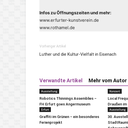
Infos zu Öffnungszeiten und mehr:
www.erfurter-kunstverein.de
www.rothamel.de
Vorheriger Artikel
Luther und die Kultur-Vielfalt in Eisenach
Verwandte Artikel
Mehr vom Autor
Ausstellung
Konzert
Robotics Thinnings Assemblies –
Local Freq
FH Erfurt goes Angermuseum
Draußen im 
Erfurt
Ausstellung
Graffiti im Grünen – ein besonderes
30. Ausstel
Ferienprojekt
StadtRaumB