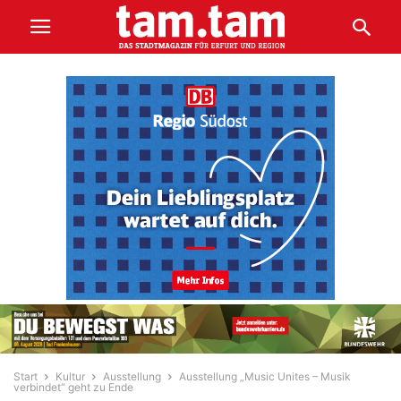
Start
Kultur
Ausstellung
Ausstellung „Music Unites – Musik
verbindet“ geht zu Ende