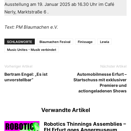
Ausstellung am 19. Januar 2025 ab 16.30 Uhr im Café
Nerly, Marktstraße 6 .
Text: PM Blaumachen e.V.
SCHLAGWORTE
Blaumachen Fesival
Finissage
Lewia
Music Unites - Musik verbindet
Vorheriger Artikel
Nächster Artikel
Bertram Engel: „Es ist
Automobilmesse Erfurt –
unvorstellbar“
Startschuss mit exklusiver
Premiere und
actiongeladenen Shows
Verwandte Artikel
Robotics Thinnings Assemblies –
FH Erfurt goes Angermuseum