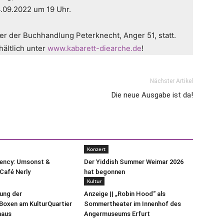
.09.2022 um 19 Uhr.
er der Buchhandlung Peterknecht, Anger 51, statt.
hältlich unter
www.kabarett-diearche.de
!
Nächster Artikel
Die neue Ausgabe ist da!
Konzert
uency: Umsonst &
Der Yiddish Summer Weimar 2026
Café Nerly
hat begonnen
Kultur
lung der
Anzeige || „Robin Hood“ als
oxen am KulturQuartier
Sommertheater im Innenhof des
haus
Angermuseums Erfurt