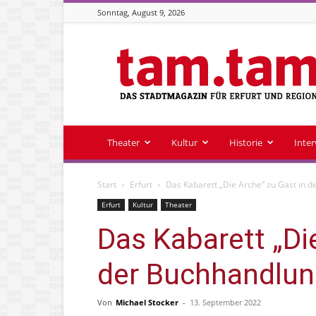
Sonntag, August 9, 2026
Stadtmagazin
tam.tam
Theater
Kultur
Historie
Inte
Start
Erfurt
Das Kabarett „Die Arche“ zu Gast in 
Erfurt
Kultur
Theater
Das Kabarett „Di
der Buchhandlun
Von
Michael Stocker
-
13. September 2022