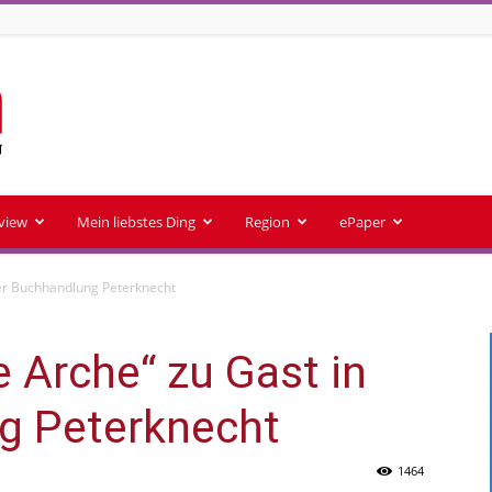
rview
Mein liebstes Ding
Region
ePaper
der Buchhandlung Peterknecht
e Arche“ zu Gast in
g Peterknecht
1464