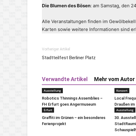
Die Blumen des Bösen
: am Samstag, den 24
Alle Veranstaltungen finden im Gewölbekell
Karten sowie weitere Informationen sind er
Vorheriger Artikel
Stadtteilfest Berliner Platz
Verwandte Artikel
Mehr vom Autor
Ausstellung
Konzert
Robotics Thinnings Assemblies –
Local Freq
FH Erfurt goes Angermuseum
Draußen im 
Erfurt
Ausstellung
Graffiti im Grünen – ein besonderes
30. Ausstel
Ferienprojekt
StadtRaumB
Schauspiel