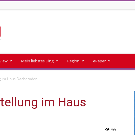
rview
Mein liebstes Ding
Region
ePaper
ng im Haus Dacheröden
tellung im Haus
499