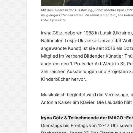
Mit den Bildern in der Ausstellung „Echo“ möchte Iryna Götz
neugieriger Offenheit treten. Zu sehen ist ihr Bild „The Butte
Foto: Iryna Götz
Iryna Götz, geboren 1988 in Lutsk (Ukraine),
Nationalen Lesja-Ukrainka-Universität Wolh
angewandte Kunst) ist sie seit 2016 als Doze
Mitglied im Verband Bildender Künstler Thür
anderem den 1. Preis der Art Week in St. P
zahlreichen Ausstellungen und Projekten zu s
Kinderbücher hervor.
Musikalisch begleitet wird die Vernissage, 
Antonia Kaiser am Klavier. Die Laudatio häl
Iryna Götz & Teilnehmende der IMAGO -Ec
Dienstags bis Freitags von 12-17 Uhr sowie