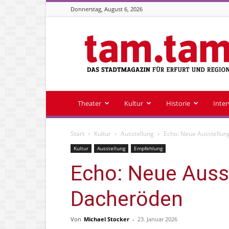
Donnerstag, August 6, 2026
Stadtmagazin
tam.tam
Theater
Kultur
Historie
Inte
Start
Kultur
Ausstellung
Echo: Neue Ausstellu
Kultur
Ausstellung
Empfehlung
Echo: Neue Auss
Dacheröden
Von
Michael Stocker
-
23. Januar 2026