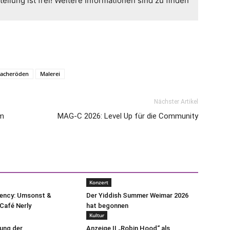
ellung ist frei! Weitere Informationen sind zu finden
Dacheröden
Malerei
Nächster Artikel
im
MAG-C 2026: Level Up für die Community
Konzert
uency: Umsonst &
Der Yiddish Summer Weimar 2026
Café Nerly
hat begonnen
Kultur
lung der
Anzeige || „Robin Hood“ als