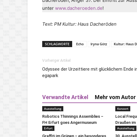
Dacheröden, Anger 37. Der Eintritt zur Ausst
unter
www.dacheroeden.de
!
Text: PM Kultur: Haus Dacheröden
SCHLAGWORTE
Echo
Iryna Götz
Kultur: Haus 
Vorheriger Artikel
Odyssee der Urzeittiere mit glücklichem Ende 
egapark
Verwandte Artikel
Mehr vom Autor
Ausstellung
Konzert
Robotics Thinnings Assemblies –
Local Freq
FH Erfurt goes Angermuseum
Draußen im 
Erfurt
Ausstellung
Graffiti im Grünen – ein besonderes
30. Ausstel