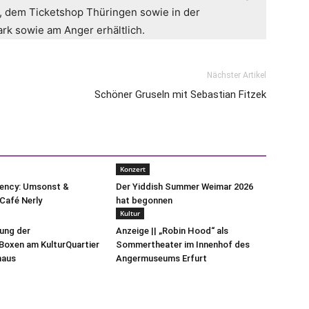
n, dem Ticketshop Thüringen sowie in der
k sowie am Anger erhältlich.
Nächster Artikel
Schöner Gruseln mit Sebastian Fitzek
Konzert
uency: Umsonst &
Der Yiddish Summer Weimar 2026
Café Nerly
hat begonnen
Kultur
lung der
Anzeige || „Robin Hood“ als
oxen am KulturQuartier
Sommertheater im Innenhof des
haus
Angermuseums Erfurt