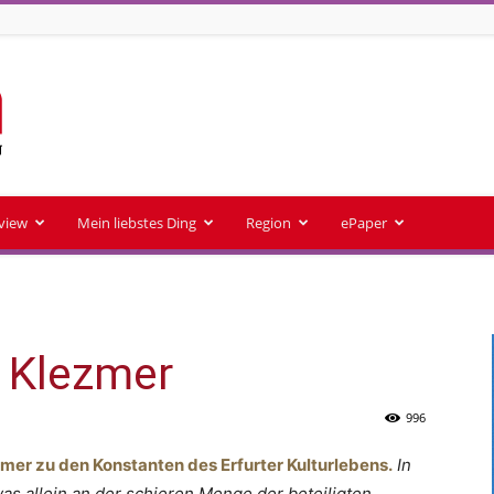
rview
Mein liebstes Ding
Region
ePaper
 Klezmer
996
zmer zu den Konstanten des Erfurter Kulturlebens.
In
s allein an der schieren Menge der beteiligten