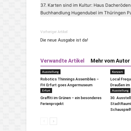
37. Karten sind im Kultur: Haus Dacheröde
Buchhandlung Hugendubel im Thüringen Par
Vorheriger Artikel
Die neue Ausgabe ist da!
Verwandte Artikel
Mehr vom Autor
Ausstellung
Konzert
Robotics Thinnings Assemblies –
Local Freq
FH Erfurt goes Angermuseum
Draußen im 
Erfurt
Ausstellung
Graffiti im Grünen – ein besonderes
30. Ausstel
Ferienprojekt
StadtRaumB
Schauspiel