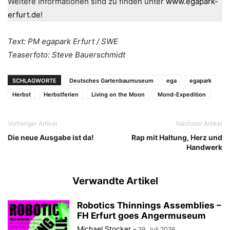
Weitere Informationen sind zu finden unter
www.egapark-
erfurt.de
!
Text: PM egapark Erfurt / SWE
Teaserfoto: Steve Bauerschmidt
SCHLAGWORTE
Deutsches Gartenbaumuseum
ega
egapark
Herbst
Herbstferien
Living on the Moon
Mond-Expedition
Vorheriger Artikel
Nächster Artikel
Die neue Ausgabe ist da!
Rap mit Haltung, Herz und
Handwerk
Verwandte Artikel
Robotics Thinnings Assemblies –
FH Erfurt goes Angermuseum
Michael Stocker
-
29. Juli 2026