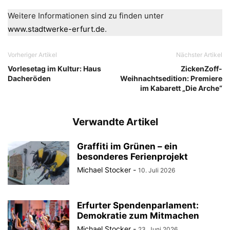
Weitere Informationen sind zu finden unter
www.stadtwerke-er
furt.de
.
Vorheriger Artikel
Nächster Artikel
Vorlesetag im Kultur: Haus
ZickenZoff-
Dacheröden
Weihnachtsedition: Premiere
im Kabarett „Die Arche“
Verwandte Artikel
Graffiti im Grünen – ein
besonderes Ferienprojekt
Michael Stocker
-
10. Juli 2026
Erfurter Spendenparlament:
Demokratie zum Mitmachen
Michael Stocker
-
23. Juni 2026