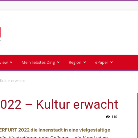
rview
Mein liebstes Ding
Region
ePaper
Kultur erwacht
022 – Kultur erwacht
1101
RFURT 2022 die Innenstadt in eine vielgestaltige
le, Illustrationen oder Collagen – die Kunst ist an