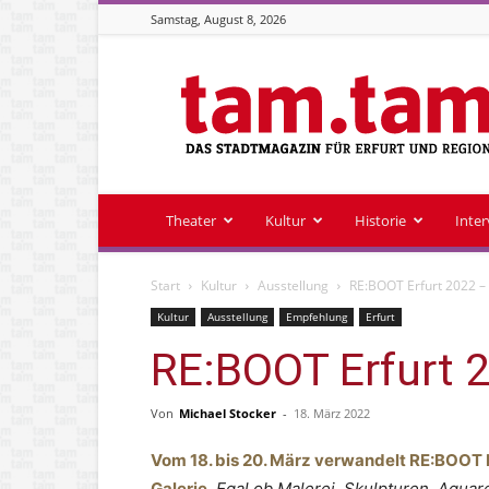
Samstag, August 8, 2026
Stadtmagazin
tam.tam
Theater
Kultur
Historie
Inte
Start
Kultur
Ausstellung
RE:BOOT Erfurt 2022 – 
Kultur
Ausstellung
Empfehlung
Erfurt
RE:BOOT Erfurt 2
Von
Michael Stocker
-
18. März 2022
Vom 18. bis 20. März verwandelt RE:BOOT E
Galerie
.
Egal ob Malerei, Skulpturen, Aquarel