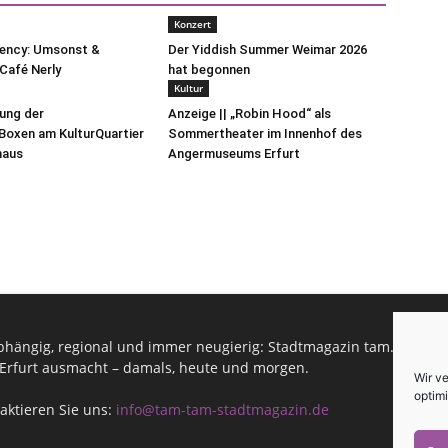
Konzert
uency: Umsonst &
Der Yiddish Summer Weimar 2026
Café Nerly
hat begonnen
Kultur
lung der
Anzeige || „Robin Hood“ als
oxen am KulturQuartier
Sommertheater im Innenhof des
haus
Angermuseums Erfurt
hängig, regional und immer neugierig: Stadtmagazin tam.tam infor
Erfurt ausmacht – damals, heute und morgen.
Wir v
optimi
aktieren Sie uns:
info@tam-tam-stadtmagazin.de