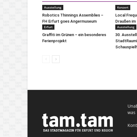
Ausstellung
Konzert
Robotics Thinnings Assemblies –
Local Freq
FH Erfurt goes Angermuseum
Draußen im 
Erfurt
Ausstellung
Graffiti im Grünen – ein besonderes
30. Ausstel
Ferienprojekt
StadtRaumB
Schauspiel
Unab
was 
Kont