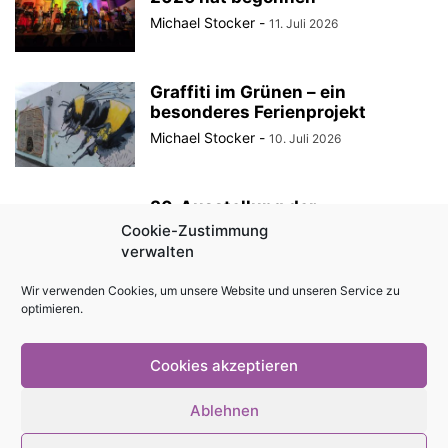
Michael Stocker
-
11. Juli 2026
Graffiti im Grünen – ein
besonderes Ferienprojekt
Michael Stocker
-
10. Juli 2026
30. Ausstellung der
StadtRaumBoxen am
Cookie-Zustimmung
KulturQuartier Schauspielhaus
verwalten
Michael Stocker
-
8. Juli 2026
Wir verwenden Cookies, um unsere Website und unseren Service zu
optimieren.
Anzeige || „Robin Hood“ als
Sommertheater im Innenhof des
Angermuseums Erfurt
Cookies akzeptieren
Michael Stocker
-
6. Juli 2026
Ablehnen