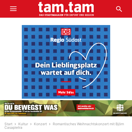
Start
Kultur
Konzert
Romantisches Weihnachtskonzert mit Björn
Casapietra