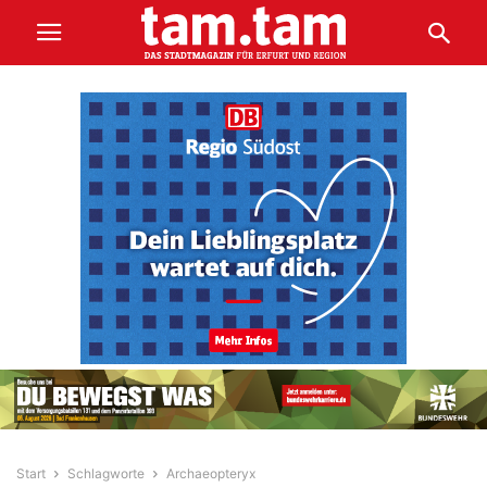
Start
Schlagworte
Archaeopteryx