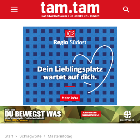
Start
Schlagworte
Masterinfotag