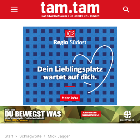
Start
Schlagworte
Mick Jagger