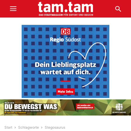
Start
Schlagworte
Stegosaurus