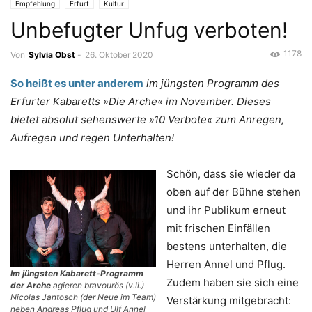
Empfehlung
Erfurt
Kultur
Unbefugter Unfug verboten!
1178
Von
Sylvia Obst
-
26. Oktober 2020
So heißt es unter anderem
im jüngsten Programm des
Erfurter Kabaretts »Die Arche« im November. Dieses
bietet absolut sehenswerte »10 Verbote« zum Anregen,
Aufregen und regen Unterhalten!
Schön, dass sie wieder da
oben auf der Bühne stehen
und ihr Publikum erneut
mit frischen Einfällen
bestens unterhalten, die
Herren Annel und Pflug.
Im jüngsten Kabarett-Programm
Zudem haben sie sich eine
der Arche
agieren bravourös (v.li.)
Nicolas Jantosch (der Neue im Team)
Verstärkung mitgebracht:
neben Andreas Pflug und Ulf Annel