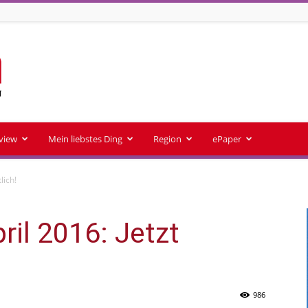
rview
Mein liebstes Ding
Region
ePaper
lich!
il 2016: Jetzt
986