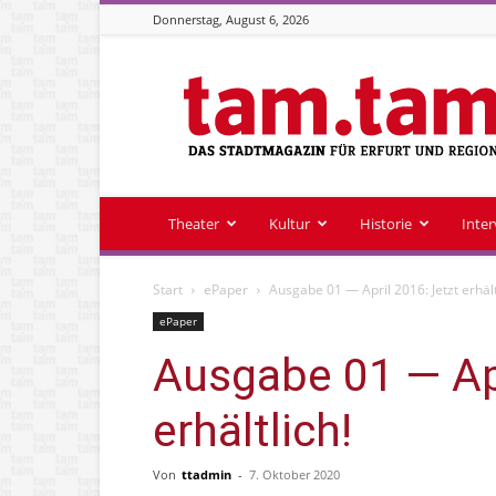
Donnerstag, August 6, 2026
Stadtmagazin
tam.tam
Theater
Kultur
Historie
Inte
Start
ePaper
Ausgabe 01 — April 2016: Jetzt erhält
ePaper
Ausgabe 01 — Apr
erhältlich!
Von
ttadmin
-
7. Oktober 2020