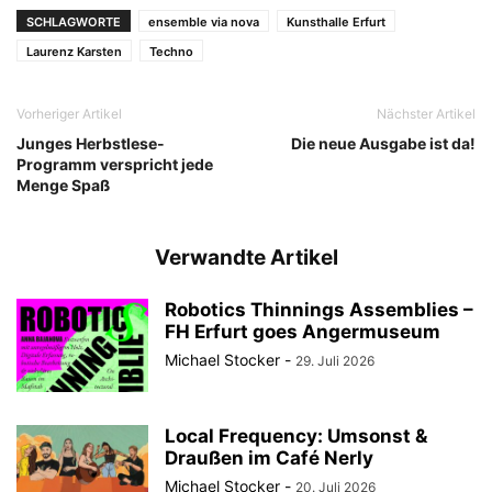
SCHLAGWORTE
ensemble via nova
Kunsthalle Erfurt
Laurenz Karsten
Techno
Vorheriger Artikel
Nächster Artikel
Junges Herbstlese-
Die neue Ausgabe ist da!
Programm verspricht jede
Menge Spaß
Verwandte Artikel
Robotics Thinnings Assemblies –
FH Erfurt goes Angermuseum
Michael Stocker
-
29. Juli 2026
Local Frequency: Umsonst &
Draußen im Café Nerly
Michael Stocker
-
20. Juli 2026