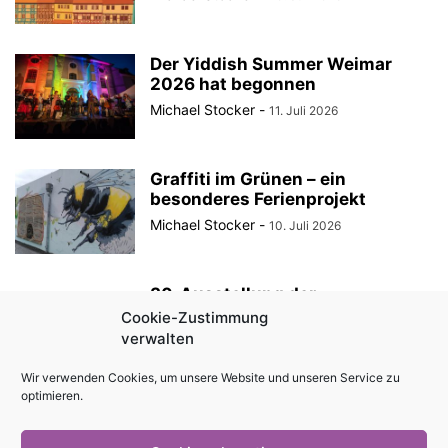
Der Yiddish Summer Weimar
2026 hat begonnen
Michael Stocker
-
11. Juli 2026
Graffiti im Grünen – ein
besonderes Ferienprojekt
Michael Stocker
-
10. Juli 2026
30. Ausstellung der
StadtRaumBoxen am
Cookie-Zustimmung
KulturQuartier Schauspielhaus
verwalten
Michael Stocker
-
8. Juli 2026
Wir verwenden Cookies, um unsere Website und unseren Service zu
optimieren.
Anzeige || „Robin Hood“ als
Sommertheater im Innenhof des