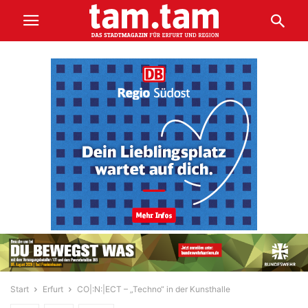
Start
Erfurt
CO|:N:|ECT – „Techno“ in der Kunsthalle