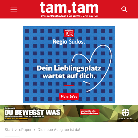
Start
ePaper
Die neue Ausgabe ist da!