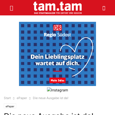
Start
ePaper
Die neue Ausgabe ist da!
ePaper