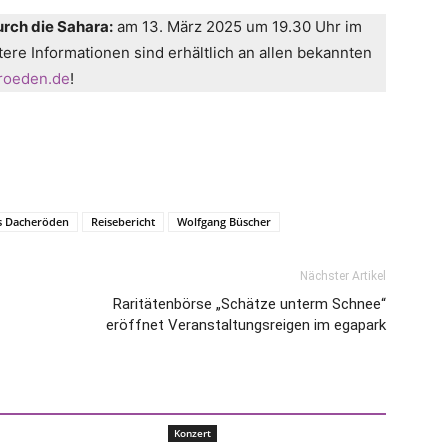
rch die Sahara:
am 13. März 2025 um 19.30 Uhr im
ere Informationen sind erhältlich an allen bekannten
roeden.de
!
us Dacheröden
Reisebericht
Wolfgang Büscher
Nächster Artikel
Raritätenbörse „Schätze unterm Schnee“
eröffnet Veranstaltungsreigen im egapark
Konzert