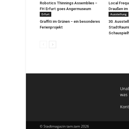
Robotics Thinnings Assemblies –
Local Freq
FH Erfurt goes Angermuseum
Draußen im 
Erfurt
Ausstellung
Graffiti im Grünen – ein besonderes
30. Ausstel
Ferienprojekt
StadtRaumB
Schauspiel
Unab
was 
Kont
© Stadtmagazin tam.tam 2026