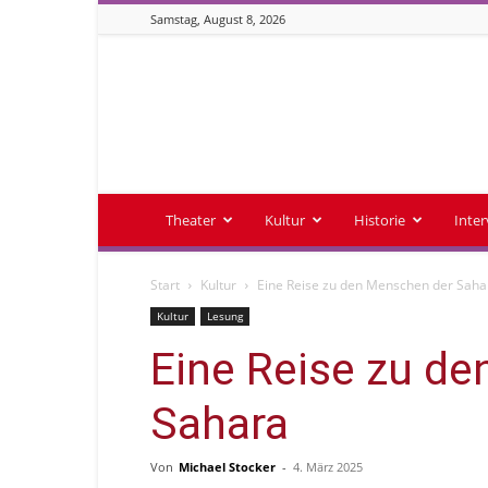
Samstag, August 8, 2026
Stadtmagazin
tam.tam
Theater
Kultur
Historie
Inte
Start
Kultur
Eine Reise zu den Menschen der Saha
Kultur
Lesung
Eine Reise zu d
Sahara
Von
Michael Stocker
-
4. März 2025