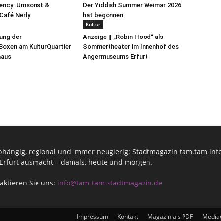
uency: Umsonst &
Der Yiddish Summer Weimar 2026
Café Nerly
hat begonnen
Kultur
lung der
Anzeige || „Robin Hood“ als
oxen am KulturQuartier
Sommertheater im Innenhof des
haus
Angermuseums Erfurt
hängig, regional und immer neugierig: Stadtmagazin tam.tam infor
Erfurt ausmacht – damals, heute und morgen.
aktieren Sie uns:
info@tam-tam-stadtmagazin.de
Impressum
Kontakt
Magazin als PDF
Media