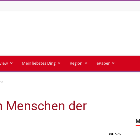
rview
Mein liebstes Ding
Region
ePaper
ra
en Menschen der
M
576