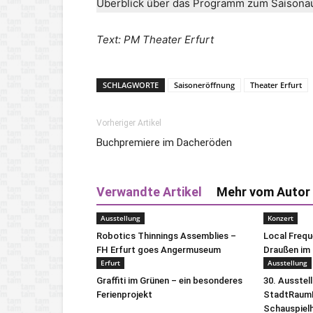
Überblick über das Programm zum Saisonauf
Text: PM Theater Erfurt
SCHLAGWORTE
Saisoneröffnung
Theater Erfurt
Vorheriger Artikel
Buchpremiere im Dacheröden
Verwandte Artikel
Mehr vom Autor
Ausstellung
Konzert
Robotics Thinnings Assemblies –
Local Freq
FH Erfurt goes Angermuseum
Draußen im 
Erfurt
Ausstellung
Graffiti im Grünen – ein besonderes
30. Ausstel
Ferienprojekt
StadtRaumB
Schauspiel