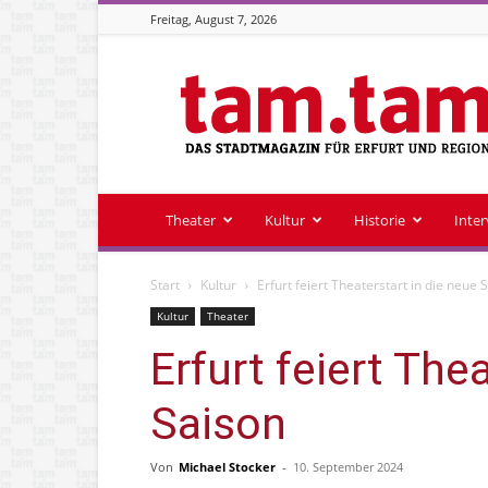
Freitag, August 7, 2026
Stadtmagazin
tam.tam
Theater
Kultur
Historie
Inte
Start
Kultur
Erfurt feiert Theaterstart in die neue 
Kultur
Theater
Erfurt feiert The
Saison
Von
Michael Stocker
-
10. September 2024