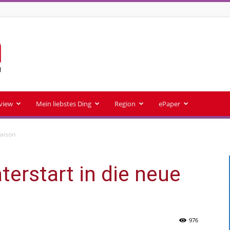
rview
Mein liebstes Ding
Region
ePaper
Saison
aterstart in die neue
976