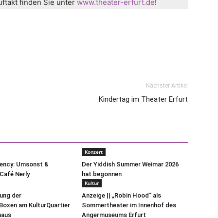
takt finden Sie unter
www.theater-erfurt.de
!
Nächster Artikel
Kindertag im Theater Erfurt
Konzert
uency: Umsonst &
Der Yiddish Summer Weimar 2026
Café Nerly
hat begonnen
Kultur
lung der
Anzeige || „Robin Hood“ als
oxen am KulturQuartier
Sommertheater im Innenhof des
haus
Angermuseums Erfurt