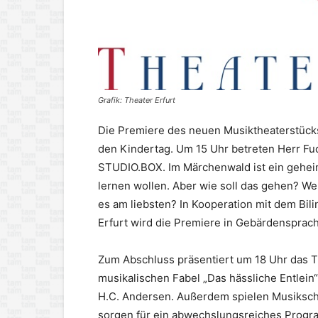
Grafik: Theater Erfurt
Die Premiere des neuen Musiktheaterstücks „
den Kindertag. Um 15 Uhr betreten Herr Fu
STUDIO.BOX. Im Märchenwald ist ein geheim
lernen wollen. Aber wie soll das gehen? W
es am liebsten? In Kooperation mit dem Bili
Erfurt wird die Premiere in Gebärdensprach
Zum Abschluss präsentiert um 18 Uhr das T
musikalischen Fabel „Das hässliche Entlei
H.C. Andersen. Außerdem spielen Musikschü
sorgen für ein abwechslungsreiches Progr