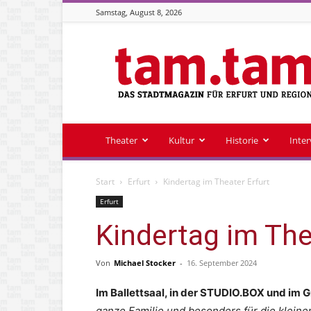
Samstag, August 8, 2026
Stadtmagazin
tam.tam
Theater
Kultur
Historie
Inte
Start
Erfurt
Kindertag im Theater Erfurt
Erfurt
Kindertag im The
Von
Michael Stocker
-
16. September 2024
Im Ballettsaal, in der STUDIO.BOX und im 
ganze Familie und besonders für die kleine