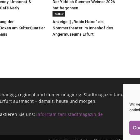
uency: Umsonst &
Der Yiddish Summer Weimar 2026
Café Nerly
hat begonnen
Kultur
lung der
Anzeige || „Robin Hood“ als
oxen am KulturQuartier
Sommertheater im Innenhof des
haus
Angermuseums Erfurt
hängig, regional und immer neugierig: Stadtmagazin tam.tam infor
Erfurt ausmacht – damals, heute und morgen.
Wir v
optimi
aktieren Sie uns:
info@tam-tam-stadtmagazin.de
Co