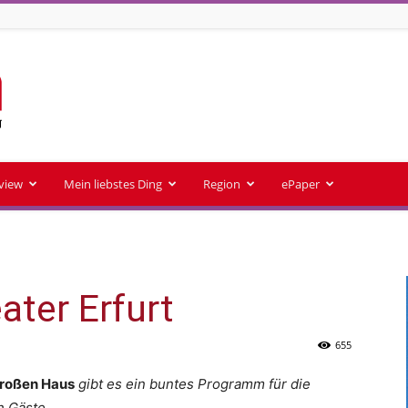
rview
Mein liebstes Ding
Region
ePaper
ater Erfurt
655
Großen Haus
gibt es ein buntes Programm für die
n Gäste.