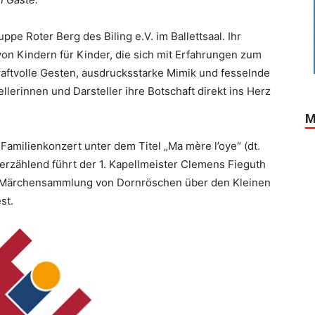
pe Roter Berg des Biling e.V. im Ballettsaal. Ihr
von Kindern für Kinder, die sich mit Erfahrungen zum
ftvolle Gesten, ausdrucksstarke Mimik und fesselnde
lerinnen und Darsteller ihre Botschaft direkt ins Herz
M
Familienkonzert unter dem Titel „Ma mère l’oye“ (dt.
 erzählend führt der 1. Kapellmeister Clemens Fieguth
e Märchensammlung von Dornröschen über den Kleinen
st.