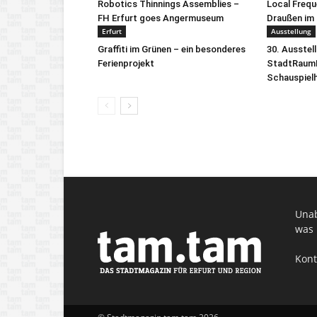
Robotics Thinnings Assemblies –
Local Freq
FH Erfurt goes Angermuseum
Draußen im 
Erfurt
Ausstellung
Graffiti im Grünen – ein besonderes
30. Ausstel
Ferienprojekt
StadtRaumB
Schauspiel
Unab
was 
Kont