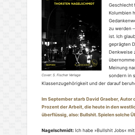
Geschlecht f
Kolumbien hi
Gedankenwel
zu werden —
ist. Ich gla
geprägten D
Denkweise z
übernommen
Meinung nac
sondern in 
Cover: S. Fischer Verlage
Klassenzugehörigkeit und der darauf beru
Im September starb David Graeber, Autor d
Prozent der Arbeit, die heute in den westli
überflüssig, also: Bullshit. Spielen solche
Nagelschmidt:
Ich habe »Bullshit Jobs« mit