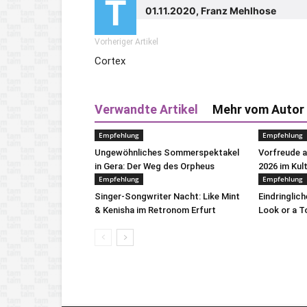
T
01.11.2020, Franz Mehlhose
Vorheriger Artikel
Cortex
Verwandte Artikel
Mehr vom Autor
Empfehlung
Empfehlung
Ungewöhnliches Sommerspektakel
Vorfreude 
in Gera: Der Weg des Orpheus
2026 im Kul
Empfehlung
Empfehlung
Singer-Songwriter Nacht: Like Mint
Eindringlic
& Kenisha im Retronom Erfurt
Look or a 