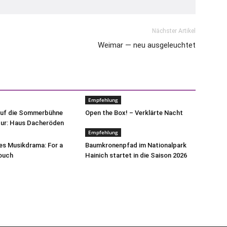
Nächster Artikel
Weimar — neu ausgeleuchtet
Empfehlung
auf die Sommerbühne
Open the Box! – Verklärte Nacht
tur: Haus Dacheröden
Empfehlung
hes Musikdrama: For a
Baumkronenpfad im Nationalpark
Touch
Hainich startet in die Saison 2026