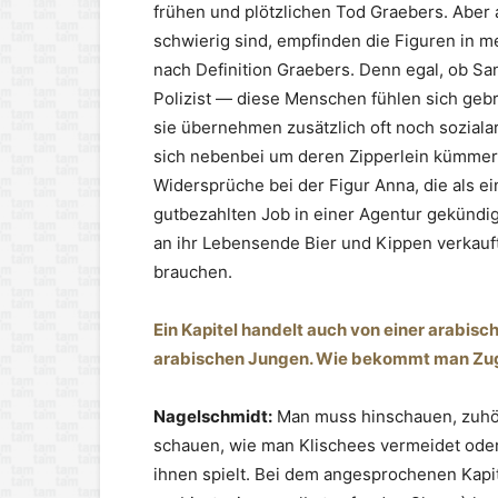
frühen und plötzlichen Tod Graebers. Abe
schwierig sind, empfinden die Figuren in me
nach Definition Graebers. Denn egal, ob Sa
Polizist — diese Menschen fühlen sich geb
sie übernehmen zusätzlich oft noch soziala
sich nebenbei um deren Zipperlein kümmer
Widersprüche bei der Figur Anna, die als ei
gutbezahlten Job in einer Agentur gekündigt
an ihr Lebensende Bier und Kippen verkauft
brauchen.
Ein Kapitel handelt auch von einer arabisch
arabischen Jungen. Wie bekommt man Zug
Nagelschmidt:
Man muss hinschauen, zuhör
schauen, wie man Klischees vermeidet oder
ihnen spielt. Bei dem angesprochenen Kapit