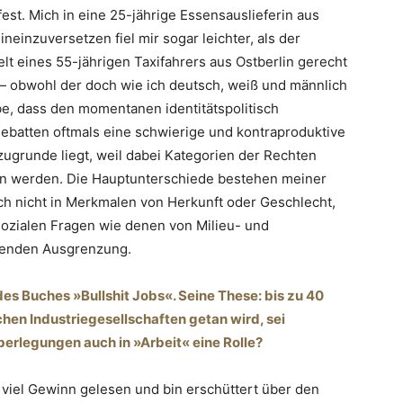
est. Mich in eine 25-jährige Essensauslieferin aus
neinzuversetzen fiel mir sogar leichter, als der
t eines 55-jährigen Taxifahrers aus Ostberlin gerecht
 obwohl der doch wie ich deutsch, weiß und männlich
ube, dass den momentanen identitätspolitisch
ebatten oftmals eine schwierige und kontraproduktive
ugrunde liegt, weil dabei Kategorien der Rechten
 werden. Die Hauptunterschiede bestehen meiner
h nicht in Merkmalen von Herkunft oder Geschlecht,
sozialen Fragen wie denen von Milieu- und
henden Ausgrenzung.
es Buches »Bullshit Jobs«. Seine These: bis zu 40
chen Industriegesellschaften getan wird, sei
 Überlegungen auch in »Arbeit« eine Rolle?
 viel Gewinn gelesen und bin erschüttert über den