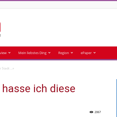
rview
Mein liebstes Ding
Region
ePaper
e Stadt …«
 hasse ich diese
2067