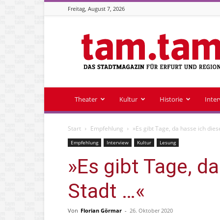
Freitag, August 7, 2026
Stadtmagazin
tam.tam
Theater
Kultur
Historie
Inte
Start
Empfehlung
»Es gibt Tage, da hasse ich dies
Empfehlung
Interview
Kultur
Lesung
»Es gibt Tage, da
Stadt …«
Von
Florian Görmar
-
26. Oktober 2020