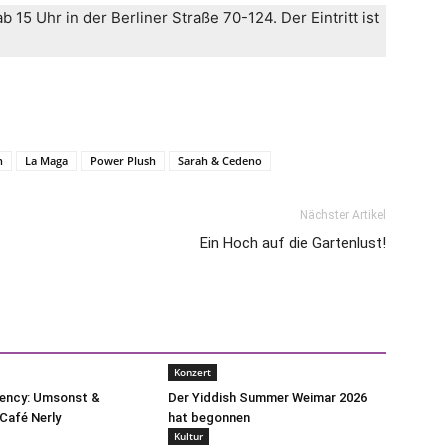
15 Uhr in der Berliner Straße 70-124. Der Eintritt ist
n
La Maga
Power Plush
Sarah & Cedeno
Nächster Artikel
Ein Hoch auf die Gartenlust!
Konzert
uency: Umsonst &
Der Yiddish Summer Weimar 2026
Café Nerly
hat begonnen
Kultur