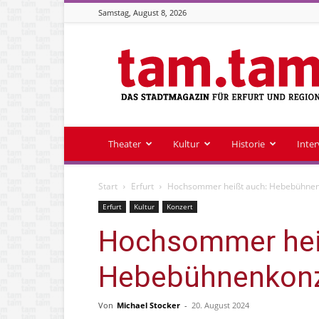
Samstag, August 8, 2026
Stadtmagazin
tam.tam
Theater
Kultur
Historie
Inte
Start
Erfurt
Hochsommer heißt auch: Hebebühnen
Erfurt
Kultur
Konzert
Hochsommer hei
Hebebühnenkonz
Von
Michael Stocker
-
20. August 2024