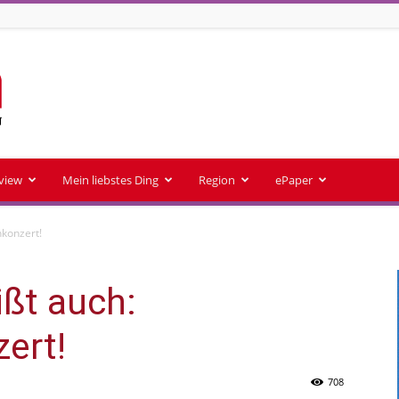
rview
Mein liebstes Ding
Region
ePaper
konzert!
ßt auch:
ert!
708