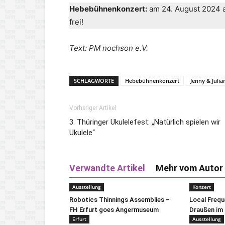
Hebebühnenkonzert:
am 24. August 2024 ab 
frei!
Text: PM nochson e.V.
SCHLAGWORTE
Hebebühnenkonzert
Jenny & Julia
Vorheriger Artikel
3. Thüringer Ukulelefest: „Natürlich spielen wir
Ukulele“
Verwandte Artikel
Mehr vom Autor
Ausstellung
Konzert
Robotics Thinnings Assemblies –
Local Freq
FH Erfurt goes Angermuseum
Draußen im 
Erfurt
Ausstellung