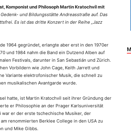
st, Komponist und Philosoph Martin Kratochvíl mit
r Gedenk- und Bildungsstätte Andreasstraße auf. Das
tsfrei. Es ist das dritte Konzert in der Reihe „Jazz
de 1964 gegründet, erlangte aber erst in den 1970er
M
970 und 1984 nahm die Band ein Dutzend Alben auf
alen Festivals, darunter in San Sebastián und Zürich.
chen Vorbildern wie John Cage, Keith Jarrett und
e Variante elektrofonischer Musik, die schnell zu
en musikalischen Avantgarde wurde.
 hatte, ist Martin Kratochvíl seit ihrer Gründung der
erte er Philosophie an der Prager Karlsuniversität
 war er der erste tschechische Musiker, der
r am renommierten Berklee College in den USA zu
ton und Mike Gibbs.