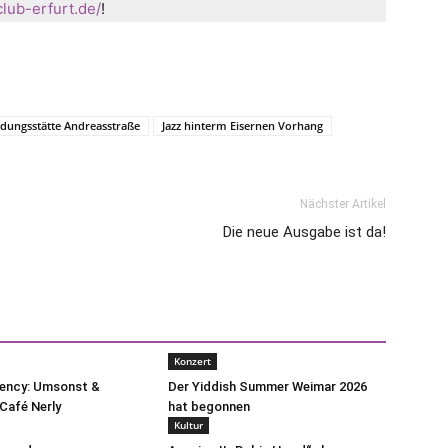
lub-erfurt.de/
!
dungsstätte Andreasstraße
Jazz hinterm Eisernen Vorhang
Nächster Artikel
Die neue Ausgabe ist da!
Konzert
uency: Umsonst &
Der Yiddish Summer Weimar 2026
Café Nerly
hat begonnen
Kultur