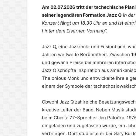
Am 02.07.2026 tritt der tschechische Piani
seiner legendären Formation Jazz Q
in de
Konzert fängt um 18.30 Uhr an und ist eintrit
hinter dem Eisernen Vorhang“.
Jazz Q, eine Jazzrock- und Fusionband, wur
Jahren weltweite Berühmtheit. Zwischen 1
und gewann Preise bei mehreren internation
Jazz Q schöpfte Inspiration aus amerikanis
Thelonious Monk und entwickelte ihre eigen
einem der Symbole der tschechoslowakisch
Obwohl Jazz Q zahlreiche Besetzungswechsel
kreative Leiter der Band. Neben Musik studi
beim Charta 77-Sprecher Jan Patočka. 1976
eingeladen und zugelassen wurde, ein Jah
verbringen. Dort studierte er bei Gary Bur