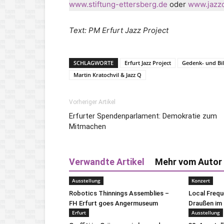
www.stiftung-ettersberg.de
oder
www.jazzc
Text: PM Erfurt Jazz Project
SCHLAGWORTE
Erfurt Jazz Project
Gedenk- und Bil
Martin Kratochvil & Jazz Q
Vorheriger Artikel
Erfurter Spendenparlament: Demokratie zum
Mitmachen
Verwandte Artikel
Mehr vom Autor
Ausstellung
Konzert
Robotics Thinnings Assemblies –
Local Freq
FH Erfurt goes Angermuseum
Draußen im 
Erfurt
Ausstellung