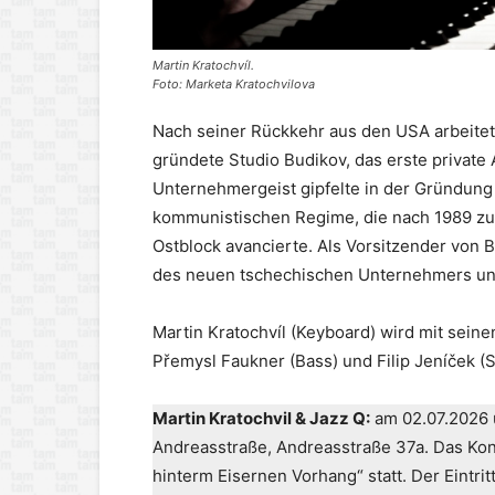
Martin Kratochvíl.
Foto: Marketa Kratochvilova
Nach seiner Rückkehr aus den USA arbeitet
gründete Studio Budikov, das erste privat
Unternehmergeist gipfelte in der Gründun
kommunistischen Regime, die nach 1989 z
Ostblock avancierte. Als Vorsitzender von B
des neuen tschechischen Unternehmers un
Martin Kratochvíl (Keyboard) wird mit seinen
Přemysl Faukner (Bass) und Filip Jeníček (
Martin Kratochvil & Jazz Q:
am 02.07.2026 
Andreasstraße, Andreasstraße 37a. Das Kon
hinterm Eisernen Vorhang“ statt. Der Eintritt