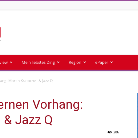
rview
Mein liebstes Ding
Region
ePaper
ang: Martin Kratochvil & Jazz Q
ernen Vorhang:
l & Jazz Q
286