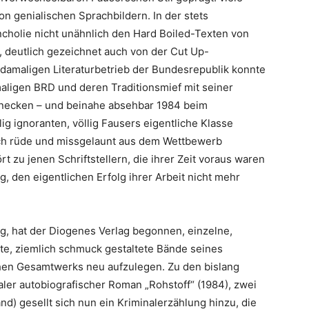
on genialischen Sprachbildern. In der stets
cholie nicht unähnlich den Hard Boiled-Texten von
 deutlich gezeichnet auch von der Cut Up-
 damaligen Literaturbetrieb der Bundesrepublik konnte
maligen BRD und deren Traditionsmief mit seiner
anecken – und beinahe absehbar 1984 beim
g ignoranten, völlig Fausers eigentliche Klasse
ch rüde und missgelaunt aus dem Wettbewerb
 zu jenen Schriftstellern, die ihrer Zeit voraus waren
g, den eigentlichen Erfolg ihrer Arbeit nicht mehr
ag, hat der Diogenes Verlag begonnen, einzelne,
te, ziemlich schmuck gestaltete Bände seines
ichen Gesamtwerks neu aufzulegen. Zu den bislang
aler autobiografischer Roman „Rohstoff“ (1984), zwei
d) gesellt sich nun ein Kriminalerzählung hinzu, die