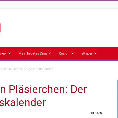
rview
Mein liebstes Ding
Region
ePaper
rchen: Der belesene Adventskalender
n Pläsierchen: Der
skalender
1428