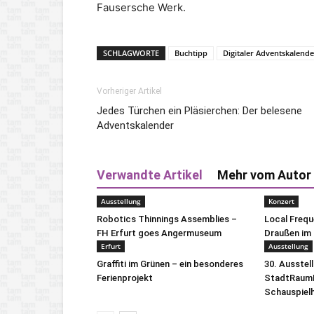
Fausersche Werk.
SCHLAGWORTE
Buchtipp
Digitaler Adventskalende
Vorheriger Artikel
Jedes Türchen ein Pläsierchen: Der belesene
Adventskalender
Verwandte Artikel
Mehr vom Autor
Ausstellung
Konzert
Robotics Thinnings Assemblies –
Local Freq
FH Erfurt goes Angermuseum
Draußen im 
Erfurt
Ausstellung
Graffiti im Grünen – ein besonderes
30. Ausstel
Ferienprojekt
StadtRaumB
Schauspiel