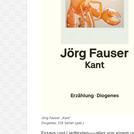
Jörg Fauser: „Kant“
Diogenes, 128 Seiten (geb.)
Essays und Liedtexten—–alles von einem un