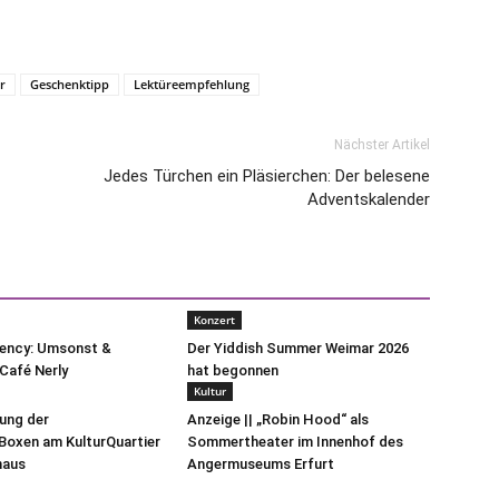
r
Geschenktipp
Lektüreempfehlung
Nächster Artikel
Jedes Türchen ein Pläsierchen: Der belesene
Adventskalender
Konzert
uency: Umsonst &
Der Yiddish Summer Weimar 2026
Café Nerly
hat begonnen
Kultur
lung der
Anzeige || „Robin Hood“ als
oxen am KulturQuartier
Sommertheater im Innenhof des
haus
Angermuseums Erfurt