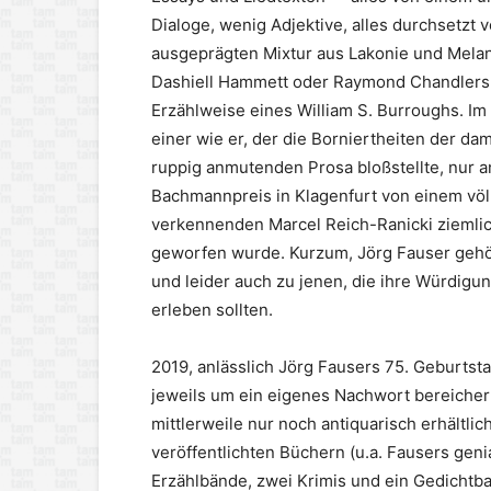
Dialoge, wenig Adjektive, alles durchsetzt v
ausgeprägten Mixtur aus Lakonie und Melan
Dashiell Hammett oder Raymond Chandlers,
Erzählweise eines William S. Burroughs. Im
einer wie er, der die Borniertheiten der da
ruppig anmutenden Prosa bloßstellte, nur 
Bachmannpreis in Klagenfurt von einem völli
verkennenden Marcel Reich-Ranicki ziemli
geworfen wurde. Kurzum, Jörg Fauser gehört
und leider auch zu jenen, die ihre Würdigun
erleben sollten.
2019, anlässlich Jörg Fausers 75. Geburtst
jeweils um ein eigenes Nachwort bereicher
mittlerweile nur noch antiquarisch erhältl
veröffentlichten Büchern (u.a. Fausers geni
Erzählbände, zwei Krimis und ein Gedichtban