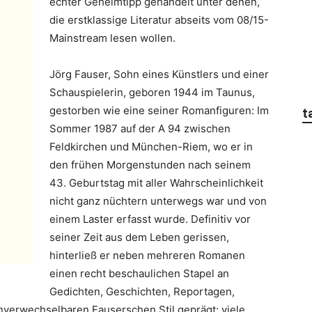
echter Geheimtipp gehandelt unter denen,
die erstklassige Literatur abseits vom 08/15-
Mainstream lesen wollen.
Jörg Fauser, Sohn eines Künstlers und einer
Schauspielerin, geboren 1944 im Taunus,
gestorben wie eine seiner Romanfiguren: Im
t
Sommer 1987 auf der A 94 zwischen
Feldkirchen und München-Riem, wo er in
den frühen Morgenstunden nach seinem
43. Geburtstag mit aller Wahrscheinlichkeit
nicht ganz nüchtern unterwegs war und von
einem Laster erfasst wurde. Definitiv vor
seiner Zeit aus dem Leben gerissen,
hinterließ er neben mehreren Romanen
einen recht beschaulichen Stapel an
Gedichten, Geschichten, Reportagen,
verwechselbaren Fauserschen Stil geprägt: viele