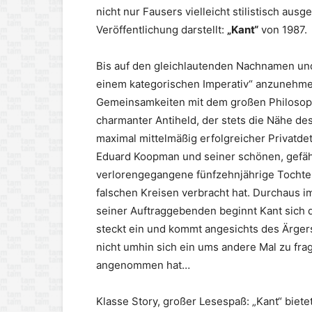
nicht nur Fausers vielleicht stilistisch ausg
Veröffentlichung darstellt:
„Kant“
von 1987.
Bis auf den gleichlautenden Nachnamen und 
einem kategorischen Imperativ“ anzunehme
Gemeinsamkeiten mit dem großen Philosophe
charmanter Antiheld, der stets die Nähe des
maximal mittelmäßig erfolgreicher Privatd
Eduard Koopman und seiner schönen, gefähr
verlorengegangene fünfzehnjährige Tochter T
falschen Kreisen verbracht hat. Durchaus im
seiner Auftraggebenden beginnt Kant sich d
steckt ein und kommt angesichts des Ärge
nicht umhin sich ein ums andere Mal zu fr
angenommen hat…
Klasse Story, großer Lesespaß: „Kant“ biete