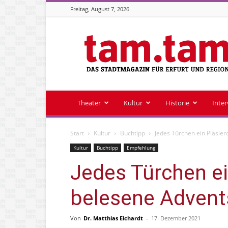
Freitag, August 7, 2026
Stadtmagazin
tam.tam
Theater
Kultur
Historie
Inte
Start
Kultur
Buchtipp
Jedes Türchen ein Pläsie
Kultur
Buchtipp
Empfehlung
Jedes Türchen ei
belesene Advent
Von
Dr. Matthias Eichardt
-
17. Dezember 2021