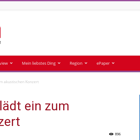
rview
Mein liebstes Ding
Region
ePaper
um akustischen Konzert
lädt ein zum
zert
896