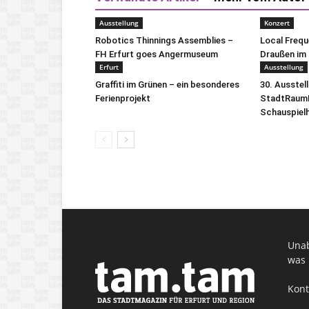
Ausstellung
Konzert
Robotics Thinnings Assemblies –
Local Freq
FH Erfurt goes Angermuseum
Draußen im 
Erfurt
Ausstellung
Graffiti im Grünen – ein besonderes
30. Ausstel
Ferienprojekt
StadtRaumB
Schauspiel
Unab
was 
Kont