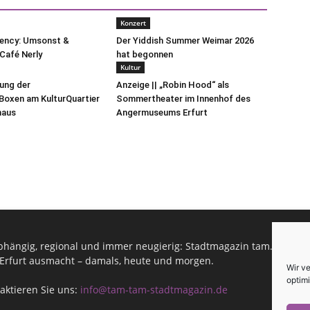
Konzert
uency: Umsonst &
Der Yiddish Summer Weimar 2026
Café Nerly
hat begonnen
Kultur
lung der
Anzeige || „Robin Hood“ als
oxen am KulturQuartier
Sommertheater im Innenhof des
haus
Angermuseums Erfurt
hängig, regional und immer neugierig: Stadtmagazin tam.tam infor
Erfurt ausmacht – damals, heute und morgen.
Wir v
optimi
aktieren Sie uns:
info@tam-tam-stadtmagazin.de