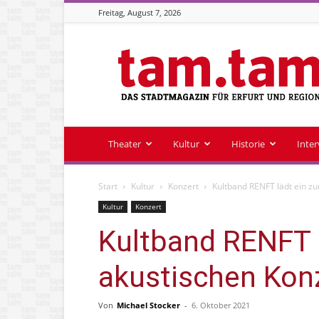
Freitag, August 7, 2026
Stadtmagazin
tam.tam
Theater
Kultur
Historie
Inte
Start
Kultur
Konzert
Kultband RENFT lädt ein z
Kultur
Konzert
Kultband RENFT 
akustischen Kon
Von
Michael Stocker
-
6. Oktober 2021