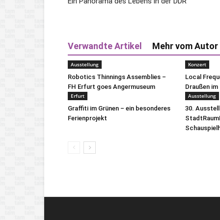
Ein Panorama des Lebens in der DDR
Verwandte Artikel
Mehr vom Autor
Ausstellung
Konzert
Robotics Thinnings Assemblies –
Local Freq
FH Erfurt goes Angermuseum
Draußen im 
Erfurt
Ausstellung
Graffiti im Grünen – ein besonderes
30. Ausstel
Ferienprojekt
StadtRaumB
Schauspiel