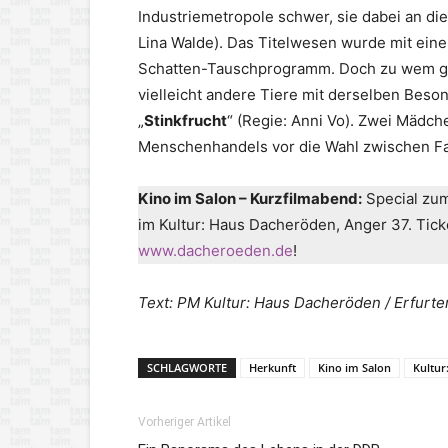
Industriemetropole schwer, sie dabei an di
Lina Walde). Das Titelwesen wurde mit eine
Schatten-Tauschprogramm. Doch zu wem geh
vielleicht andere Tiere mit derselben Beso
„
Stinkfrucht
“ (Regie: Anni Vo). Zwei Mäd
Menschenhandels vor die Wahl zwischen Fami
Kino im Salon – Kurzfilmabend:
Special zum
im Kultur: Haus Dacheröden, Anger 37. Tick
www.dacheroeden.de
!
Text: PM Kultur: Haus Dacheröden
/ Erfurte
SCHLAGWORTE
Herkunft
Kino im Salon
Kultur
Vorheriger Artikel