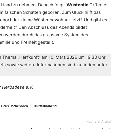
e Hand zu nehmen. Danach folgt „
Wüstentie
r“ (Regie:
m falschen Schatten geboren. Zum Glück hilft das
ört der kleine Wüstenbewohner jetzt? Und gibt es
nderheit? Den Abschluss des Abends bildet
chen werden durch das grausame System des
lie und Freiheit gestellt.
 Thema „Herfkunft“ am 10. März 2026 um 19.30 Uhr
ets sowie weitere Informationen sind zu finden unter
r Herbstlese e.V.
: Haus Dacheröden
Kurzfilmabend
Nächster Artikel