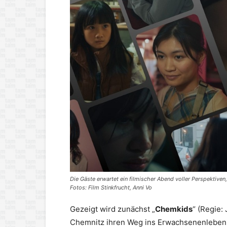
Die Gäste erwartet ein filmischer Abend voller Perspektive
Fotos: Film Stinkfrucht, Anni Vo
Gezeigt wird zunächst „
Chemkids
“ (Regie:
Chemnitz ihren Weg ins Erwachsenenleben s