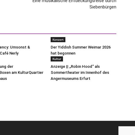
Eine musikalische Entdeckungsreise durch
Siebenbürgen
Konzert
uency: Umsonst &
Der Yiddish Summer Weimar 2026
Café Nerly
hat begonnen
Kultur
lung der
Anzeige || „Robin Hood“ als
oxen am KulturQuartier
Sommertheater im Innenhof des
haus
Angermuseums Erfurt