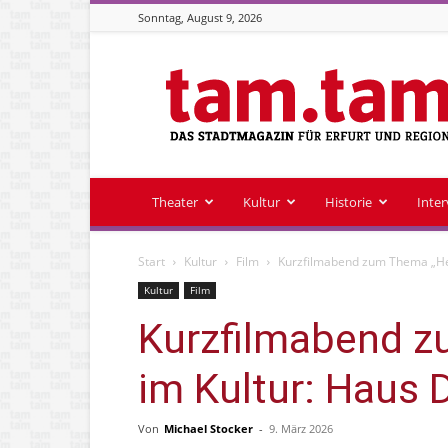
Sonntag, August 9, 2026
Stadtmagazin
tam.tam
Theater
Kultur
Historie
Inte
Start
Kultur
Film
Kurzfilmabend zum Thema „He
Kultur
Film
Kurzfilmabend z
im Kultur: Haus
Von
Michael Stocker
-
9. März 2026