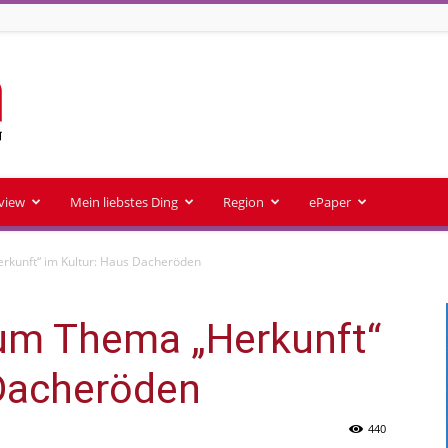
rview
Mein liebstes Ding
Region
ePaper
rkunft“ im Kultur: Haus Dacheröden
um Thema „Herkunft“
 Dacheröden
440